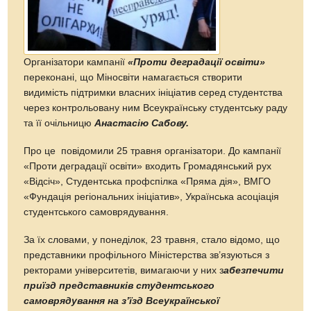
Організатори кампанії
«Проти деградації освіти»
переконані, що Міносвіти намагається створити
видимість підтримки власних ініціатив серед студентства
через контрольовану ним Всеукраїнську студентську раду
та її очільницю
Анастасію Сабову.
Про це повідомили 25 травня організатори. До кампанії
«Проти деградації освіти» входить Громадянський рух
«Відсіч», Студентська профспілка «Пряма дія», ВМГО
«Фундація регіональних ініціатив», Українська асоціація
студентського самоврядування.
За їх словами, у понеділок, 23 травня, стало відомо, що
представники профільного Міністерства зв’язуються з
ректорами університетів, вимагаючи у них з
абезпечити
приїзд представників студентського
самоврядування на з’їзд Всеукраїнської