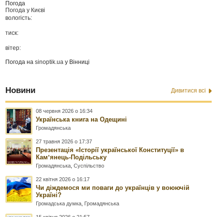
Погода
Погода у
Києві
вологість:
тиск:
вітер:
Погода на
sinoptik.ua
у Вінниці
Новини
Дивитися всі
08 червня 2026 о 16:34
Українська книга на Одещині
Громадянська
27 травня 2026 о 17:37
Презентація «Історії української Конституції» в
Камʼянець-Подільську
Громадянська
,
Суспільство
22 квітня 2026 о 16:17
Чи діждемося ми поваги до українців у воюючій
Україні?
Громадська думка
,
Громадянська
15 квітня 2026 о 21:57