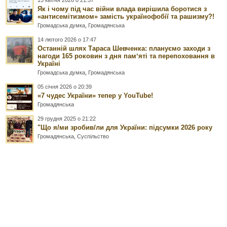
Як і чому під час війни влада вирішила боротися з
«антисемітизмом» замість українофобії та рашизму?!
Громадська думка
,
Громадянська
14 лютого 2026 о 17:47
Останній шлях Тараса Шевченка: плануємо заходи з
нагоди 165 роковин з дня памʼяті та перепоховання в
Україні
Громадська думка
,
Громадянська
05 січня 2026 о 20:39
«7 чудес України» тепер у YouTube!
Громадянська
29 грудня 2025 о 21:22
"Що я/ми зробив/ли для України: підсумки 2026 року
Громадянська
,
Суспільство