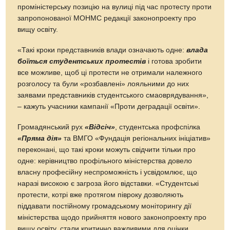
проміністерську позицію на вулиці під час протесту проти
запропонованої МОНМС редакції законопроекту про
вищу освіту.
«Такі кроки представників влади означають одне:
влада
боїться студентських протестів
і готова зробити
все можливе, щоб ці протести не отримали належного
розголосу та були «розбавлені» лояльними до них
заявами представників студентського смаоврядування»,
– кажуть учасники кампанії «Проти деградації освіти».
Громадянський рух
«Відсіч»
, студентська профспілка
«Пряма дія»
та ВМГО «Фундація регіональних ініціатив»
переконані, що такі кроки можуть свідчити тільки про
одне: керівництво профільного міністерства довело
власну професійну неспроможність і усвідомлює, що
наразі високою є загроза його відставки. «Студентські
протести, котрі вже протягом півроку дозволяють
піддавати постійному громадському моніторингу дії
міністерства щодо прийняття нового законопроекту про
вищу освіту, стали критично важливими для оцінки