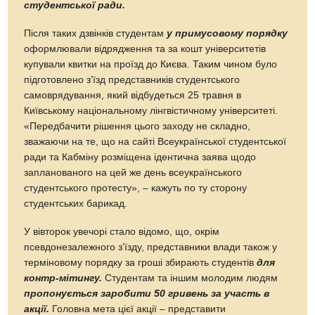
студентської ради.
Після таких дзвінків студентам
у примусовому порядку
оформлювали відрядження та за кошт університетів
купували квитки на проїзд до Києва. Таким чином було
підготовлено з’їзд представників студентського
самоврядування, який відбудеться 25 травня в
Київському національному лінгвістичному університеті.
«Передбачити рішення цього заходу не складно,
зважаючи на те, що на сайті Всеукраїнської студентської
ради та Кабміну розміщена ідентична заява щодо
запланованого на цей же день всеукраїнського
студентського протесту», – кажуть по ту сторону
студентських барикад.
У вівторок увечорі стало відомо, що, окрім
псевдонезалежного з’їзду, представники влади також у
терміновому порядку за гроші збирають студентів
для
контр-мітингу.
Студентам та іншим молодим людям
пропонується заробити 50 гривень за участь в
акції.
Головна мета цієї акції – представити