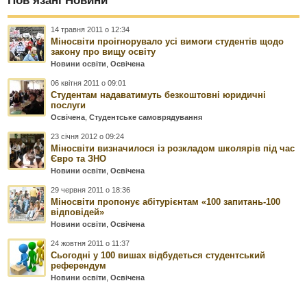
Пов’язані Новини
14 травня 2011 о 12:34
Міносвіти проігнорувало усі вимоги студентів щодо
закону про вищу освіту
Новини освіти
,
Освічена
06 квітня 2011 о 09:01
Студентам надаватимуть безкоштовні юридичні
послуги
Освічена
,
Студентське самоврядування
23 січня 2012 о 09:24
Міносвіти визначилося із розкладом школярів під час
Євро та ЗНО
Новини освіти
,
Освічена
29 червня 2011 о 18:36
Міносвіти пропонує абітурієнтам «100 запитань-100
відповідей»
Новини освіти
,
Освічена
24 жовтня 2011 о 11:37
Сьогодні у 100 вишах відбудеться студентський
референдум
Новини освіти
,
Освічена