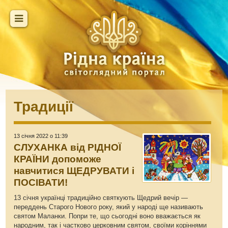
Традиції
13 січня 2022 о 11:39
СЛУХАНКА від РІДНОЇ
КРАЇНИ допоможе
навчитися ЩЕДРУВАТИ і
ПОСІВАТИ!
13 січня українці традиційно святкують Щедрий вечір —
переддень Старого Нового року, який у народі ще називають
святом Маланки. Попри те, що сьогодні воно вважається як
народним, так і частково церковним святом, своїми коріннями