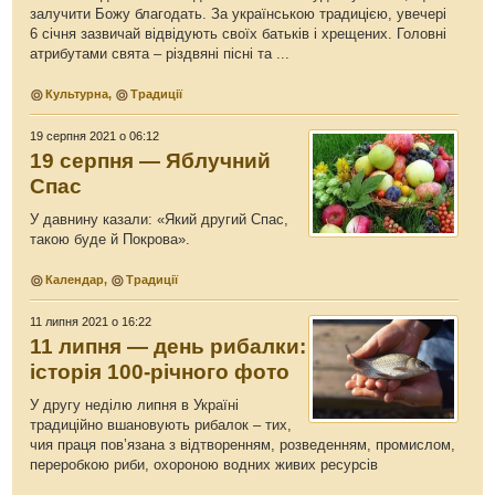
залучити Божу благодать. За українською традицією, увечері
6 січня зазвичай відвідують своїх батьків і хрещених. Головні
атрибутами свята – різдвяні пісні та ...
Культурна
,
Традиції
19 серпня 2021 о 06:12
19 серпня — Яблучний
Спас
У давнину казали: «Який другий Спас,
такою буде й Покрова».
Календар
,
Традиції
11 липня 2021 о 16:22
11 липня — день рибалки:
історія 100-річного фото
У другу неділю липня в Україні
традиційно вшановують рибалок – тих,
чия праця пов’язана з відтворенням, розведенням, промислом,
переробкою риби, охороною водних живих ресурсів