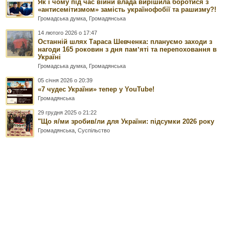
Як і чому під час війни влада вирішила боротися з
«антисемітизмом» замість українофобії та рашизму?!
Громадська думка
,
Громадянська
14 лютого 2026 о 17:47
Останній шлях Тараса Шевченка: плануємо заходи з
нагоди 165 роковин з дня памʼяті та перепоховання в
Україні
Громадська думка
,
Громадянська
05 січня 2026 о 20:39
«7 чудес України» тепер у YouTube!
Громадянська
29 грудня 2025 о 21:22
"Що я/ми зробив/ли для України: підсумки 2026 року
Громадянська
,
Суспільство