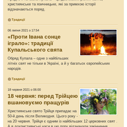
християнське та язичницьке, які за примхою історії
відзначаються поряд.
Традиції
06 липня 2021 о 17:54
«Проти Івана сонце
іграло»: традиції
Купальського свята
Обряд Купала – одне з найбільших
літніх свят не тільки в Україні, а й у багатьох європейських
народів.
Традиції
18 червня 2021 о 06:00
18 червня: перед Трійцею
вшановуємо пращурів
Християнське свято Трійця припадає на
50-й день після Великодня. Цього року -
на 20 червня. Трійця є одним із найбільших 12 церковних свят .
А в дохристиянські часи в цю пору відзначали закінчення