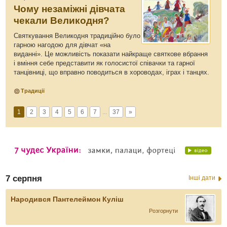
Чому незаміжні дівчата
чекали Великодня?
Святкування Великодня традиційно було
гарною нагодою для дівчат «на
виданні». Це можливість показати найкраще святкове вбрання
і вміння себе представити як голосистої співачки та гарної
танцівниці, що вправно поводиться в хороводах, іграх і танцях.
Традиції
1
2
3
4
5
6
7
...
37
»
7 серпня
Інші дати
Народився Пантелеймон Куліш
Розгорнути