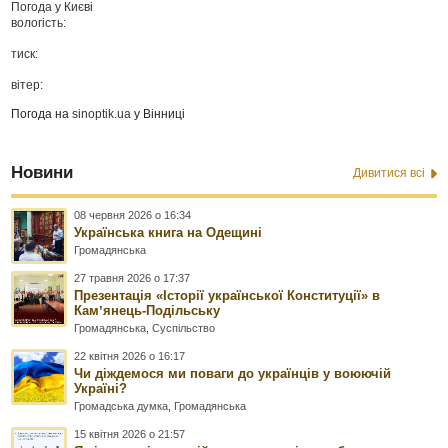
Погода у
Києві
вологість:
тиск:
вітер:
Погода на
sinoptik.ua
у Вінниці
Новини
Дивитися всі
08 червня 2026 о 16:34
Українська книга на Одещині
Громадянська
27 травня 2026 о 17:37
Презентація «Історії української Конституції» в
Камʼянець-Подільську
Громадянська
,
Суспільство
22 квітня 2026 о 16:17
Чи діждемося ми поваги до українців у воюючій
Україні?
Громадська думка
,
Громадянська
15 квітня 2026 о 21:57