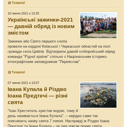
Традиції
10 липня 2021 о 13:25
Українські зажинки-2021
— давній обряд із новим
змістом
Зажинки або Свято першого снопа
провели на кордоні Київської і Черкаської областей на полі
громади села Циблів. Відтворили давній хліборобський обряд
команда "Рідної країни" спільно з Національним історико-
етнографічним заповідником "Переяслав".
Традиції
07 липня 2021 о 13:07
Івана Купала й Різдво
Іоана Предтечі — різні
свята
"Іоан Хреститель хрестив водою, тому й
день називається Івана Купала", – нерідко саме так
пояснюють назву свята 7 липня. Насправді ж Різдво Іоана
Предтечі та Івана Купала – це два зовсім різних свята,