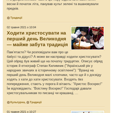
весни й початок літа, панував культ зелені та вшановували
предків.
Традиції
02 травня 2021 о 10:04
Ходити христосувати на
перший день Великодня
— майже забута традиція
Пам’ятаєте? Чи розповідали вам про це
бабусі та дідусі? А може ви насправді ходили христосувати?
Цей обряд був живий ще на початку тридцятих. Описує обряд
історик й етнограф Степан Килимник ("Український рік у
народних звичаях в історичному освітленні"): "Вранці на
перший день Великодня малі хлопчики, часто ще й з досвіду
ходять з хати до хати христосувати. Входять без
попередження, стають у порога й вітають: “Христос Воскрес!”
Їм відповідають: “Воістину Воскрес!” Господарі давали
христосувальникам по писанці чи крашанці, ...
Культурна
,
Традиції
01 травня 2021 о 10:27