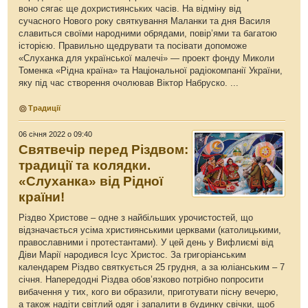
воно сягає ще дохристиянських часів. На відміну від
сучасного Нового року святкування Маланки та дня Василя
славиться своїми народними обрядами, повір’ями та багатою
історією. Правильно щедрувати та посівати допоможе
«Слуханка для української малечі» — проект фонду Миколи
Томенка «Рідна країна» та Національної радіокомпанії України,
яку під час створення очолював Віктор Набруско. ...
Традиції
06 січня 2022 о 09:40
Святвечір перед Різдвом:
традиції та колядки.
«Слуханка» від Рідної
країни!
Різдво Христове – одне з найбільших урочистостей, що
відзначається усіма християнськими церквами (католицькими,
православними і протестантами). У цей день у Вифлиємі від
Діви Марії народився Ісус Христос. За григоріанським
календарем Різдво святкується 25 грудня, а за юліанським – 7
січня. Напередодні Різдва обов’язково потрібно попросити
вибачення у тих, кого ви образили, приготувати пісну вечерю,
а також надіти світлий одяг і запалити в будинку свічки, щоб