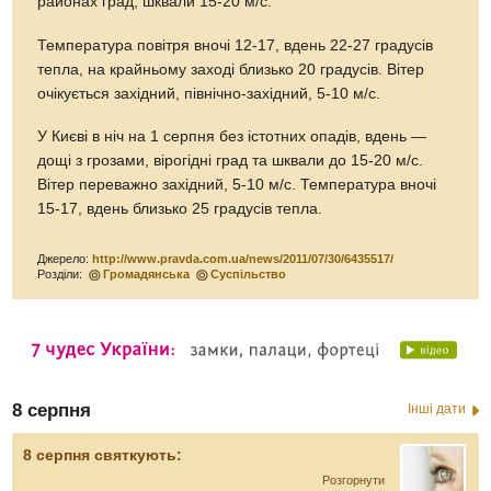
районах град, шквали 15-20 м/с.
Температура повітря вночі 12-17, вдень 22-27 градусів
тепла, на крайньому заході близько 20 градусів. Вітер
очікується західний, північно-західний, 5-10 м/с.
У Києві в ніч на 1 серпня без істотних опадів, вдень —
дощі з грозами, вірогідні град та шквали до 15-20 м/с.
Вітер переважно західний, 5-10 м/с. Температура вночі
15-17, вдень близько 25 градусів тепла.
Джерело:
http://www.pravda.com.ua/news/2011/07/30/6435517/
Розділи:
Громадянська
Суспільство
8 серпня
Інші дати
8 серпня святкують:
Розгорнути