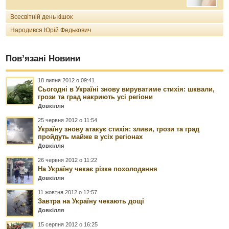
Всесвітній день кішок
Народився Юрій Федькович
Пов’язані Новини
18 липня 2012 о 09:41
Сьогодні в Україні знову вируватиме стихія: шквали,
грози та град накриють усі регіони
Довкілля
25 червня 2012 о 11:54
Україну знову атакує стихія: зливи, грози та град
пройдуть майже в усіх регіонах
Довкілля
26 червня 2012 о 11:22
На Україну чекає різке похолодання
Довкілля
11 жовтня 2012 о 12:57
Завтра на Україну чекають дощі
Довкілля
15 серпня 2012 о 16:25