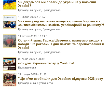
Чи діждемося ми поваги до українців у воюючій
Україні?
Громадська думка
,
Громадянська
15 квітня 2026 о 21:57
Як і чому під час війни влада вирішила боротися з
«антисемітизмом» замість українофобії та рашизму?!
Громадська думка
,
Громадянська
14 лютого 2026 о 17:47
Останній шлях Тараса Шевченка: плануємо заходи з
нагоди 165 роковин з дня памʼяті та перепоховання в
Україні
Громадська думка
,
Громадянська
05 січня 2026 о 20:39
«7 чудес України» тепер у YouTube!
Громадянська
29 грудня 2025 о 21:22
"Що я/ми зробив/ли для України: підсумки 2026 року
Громадянська
,
Суспільство