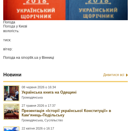
Погода
Погода у
Києві
вологість:
тиск:
вітер:
Погода на
sinoptik.ua
у Вінниці
Новини
Дивитися всі
08 червня 2026 о 16:34
Українська книга на Одещині
Громадянська
27 травня 2026 о 17:37
Презентація «Історії української Конституції» в
Камʼянець-Подільську
Громадянська
,
Суспільство
22 квітня 2026 о 16:17