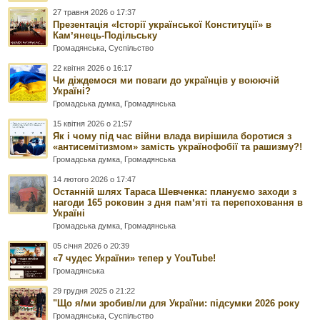
27 травня 2026 о 17:37
Презентація «Історії української Конституції» в
Камʼянець-Подільську
Громадянська
,
Суспільство
22 квітня 2026 о 16:17
Чи діждемося ми поваги до українців у воюючій
Україні?
Громадська думка
,
Громадянська
15 квітня 2026 о 21:57
Як і чому під час війни влада вирішила боротися з
«антисемітизмом» замість українофобії та рашизму?!
Громадська думка
,
Громадянська
14 лютого 2026 о 17:47
Останній шлях Тараса Шевченка: плануємо заходи з
нагоди 165 роковин з дня памʼяті та перепоховання в
Україні
Громадська думка
,
Громадянська
05 січня 2026 о 20:39
«7 чудес України» тепер у YouTube!
Громадянська
29 грудня 2025 о 21:22
"Що я/ми зробив/ли для України: підсумки 2026 року
Громадянська
,
Суспільство