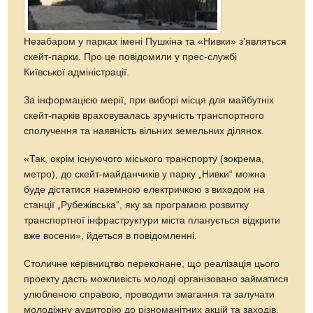
Незабаром у парках імені Пушкіна та «Нивки» з'являться
скейт-парки. Про це повідомили у прес-службі
Київської адміністрації.
За інформацією мерії, при виборі місця для майбутніх
скейт-парків враховувалась зручність транспортного
сполучення та наявність вільних земельних ділянок.
«Так, окрім існуючого міського транспорту (зокрема,
метро), до скейт-майданчиків у парку „Нивки“ можна
буде дістатися наземною електричкою з виходом на
станції „Рубежівська“, яку за програмою розвитку
транспортної інфраструктури міста планується відкрити
вже восени», йдеться в повідомленні.
Столичне керівництво переконане, що реалізація цього
проекту дасть можливість молоді організовано займатися
улюбленою справою, проводити змагання та залучати
молодіжну аудиторію до різноманітних акцій та заходів,