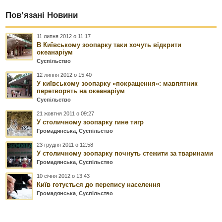
Пов’язані Новини
11 липня 2012 о 11:17
В Київському зоопарку таки хочуть відкрити
океанаріум
Суспільство
12 липня 2012 о 15:40
У київському зоопарку «покращення»: мавпятник
перетворять на океанаріум
Суспільство
21 жовтня 2011 о 09:27
У столичному зоопарку гине тигр
Громадянська
,
Суспільство
23 грудня 2011 о 12:58
У столичному зоопарку почнуть стежити за тваринами
Громадянська
,
Суспільство
10 січня 2012 о 13:43
Київ готується до перепису населення
Громадянська
,
Суспільство