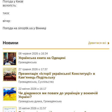
Погода у
Києві
вологість:
тиск:
вітер:
Погода на
sinoptik.ua
у Вінниці
Новини
Дивитися всі
08 червня 2026 о 16:34
Українська книга на Одещині
Громадянська
27 травня 2026 о 17:37
Презентація «Історії української Конституції» в
Камʼянець-Подільську
Громадянська
,
Суспільство
22 квітня 2026 о 16:17
Чи діждемося ми поваги до українців у воюючій
Україні?
Громадська думка
,
Громадянська
15 квітня 2026 о 21:57