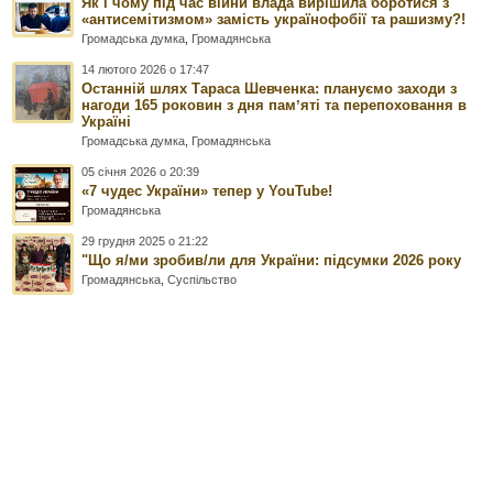
Як і чому під час війни влада вирішила боротися з
«антисемітизмом» замість українофобії та рашизму?!
Громадська думка
,
Громадянська
14 лютого 2026 о 17:47
Останній шлях Тараса Шевченка: плануємо заходи з
нагоди 165 роковин з дня памʼяті та перепоховання в
Україні
Громадська думка
,
Громадянська
05 січня 2026 о 20:39
«7 чудес України» тепер у YouTube!
Громадянська
29 грудня 2025 о 21:22
"Що я/ми зробив/ли для України: підсумки 2026 року
Громадянська
,
Суспільство