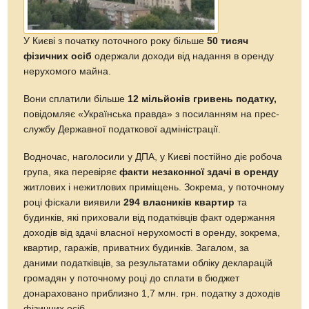
У Києві з початку поточного року більше
50 тисяч
фізичних осіб
одержали доходи від надання в оренду
нерухомого майна.
Вони сплатили більше
12 мільйонів гривень податку,
повідомляє «Українська правда» з посиланням на прес-
службу Державної податкової адміністрації.
Водночас, наголосили у ДПА, у Києві постійно діє робоча
група, яка перевіряє
факти незаконної здачі в оренду
житлових і нежитлових приміщень. Зокрема, у поточному
році фіскали виявили
294 власників квартир
та
будинків, які приховали від податківців факт одержання
доходів від здачі власної нерухомості в оренду, зокрема,
квартир, гаражів, приватних будинків. Загалом, за
даними податківців, за результатами обліку декларацій
громадян у поточному році до сплати в бюджет
донараховано приблизно 1,7 млн. грн. податку з доходів
фізичних осіб.