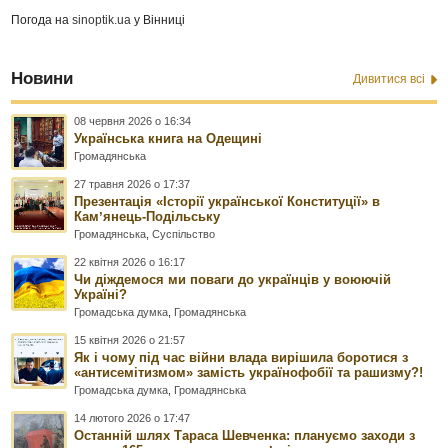
Погода на
sinoptik.ua
у Вінниці
Новини
Дивитися всі
08 червня 2026 о 16:34
Українська книга на Одещині
Громадянська
27 травня 2026 о 17:37
Презентація «Історії української Конституції» в
Камʼянець-Подільську
Громадянська
,
Суспільство
22 квітня 2026 о 16:17
Чи діждемося ми поваги до українців у воюючій
Україні?
Громадська думка
,
Громадянська
15 квітня 2026 о 21:57
Як і чому під час війни влада вирішила боротися з
«антисемітизмом» замість українофобії та рашизму?!
Громадська думка
,
Громадянська
14 лютого 2026 о 17:47
Останній шлях Тараса Шевченка: плануємо заходи з