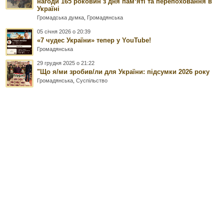
нагоди 165 роковин з дня памʼяті та перепоховання в
Україні
Громадська думка
,
Громадянська
05 січня 2026 о 20:39
«7 чудес України» тепер у YouTube!
Громадянська
29 грудня 2025 о 21:22
"Що я/ми зробив/ли для України: підсумки 2026 року
Громадянська
,
Суспільство