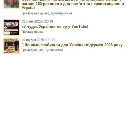
нагоди 165 роковин з дня памʼяті та перепоховання в
Україні
Громадська думка
,
Громадянська
05 січня 2026 о 20:39
«7 чудес України» тепер у YouTube!
Громадянська
29 грудня 2025 о 21:22
"Що я/ми зробив/ли для України: підсумки 2026 року
Громадянська
,
Суспільство