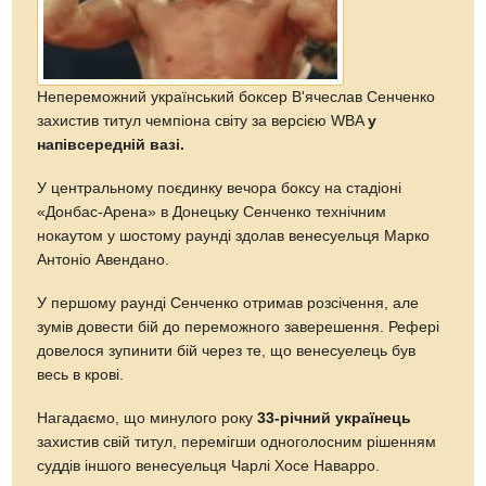
Непереможний український боксер В'ячеслав Сенченко
захистив титул чемпіона світу за версією WBA
у
напівсередній вазі.
У центральному поєдинку вечора боксу на стадіоні
«Донбас-Арена» в Донецьку Сенченко технічним
нокаутом у шостому раунді здолав венесуельця Марко
Антоніо Авендано.
У першому раунді Сенченко отримав розсічення, але
зумів довести бій до переможного заверешення. Рефері
довелося зупинити бій через те, що венесуелець був
весь в крові.
Нагадаємо, що минулого року
33-річний українець
захистив свій титул, перемігши одноголосним рішенням
суддів іншого венесуельця Чарлі Хосе Наварро.