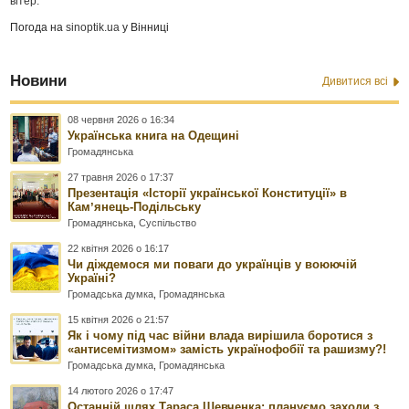
вітер:
Погода на
sinoptik.ua
у Вінниці
Новини
Дивитися всі
08 червня 2026 о 16:34
Українська книга на Одещині
Громадянська
27 травня 2026 о 17:37
Презентація «Історії української Конституції» в
Камʼянець-Подільську
Громадянська
,
Суспільство
22 квітня 2026 о 16:17
Чи діждемося ми поваги до українців у воюючій
Україні?
Громадська думка
,
Громадянська
15 квітня 2026 о 21:57
Як і чому під час війни влада вирішила боротися з
«антисемітизмом» замість українофобії та рашизму?!
Громадська думка
,
Громадянська
14 лютого 2026 о 17:47
Останній шлях Тараса Шевченка: плануємо заходи з