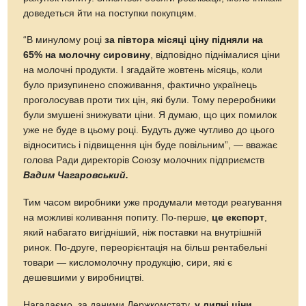
доведеться йти на поступки покупцям.
“В минулому році
за півтора місяці ціну підняли на
65% на молочну сировину
, відповідно піднімалися ціни
на молочні продукти. І згадайте жовтень місяць, коли
було призупинено споживання, фактично українець
проголосував проти тих цін, які були. Тому переробники
були змушені знижувати ціни. Я думаю, що цих помилок
уже не буде в цьому році. Будуть дуже чутливо до цього
відноситись і підвищення цін буде повільним”, — вважає
голова Ради директорів Союзу молочних підприємств
Вадим Чагаровський.
Тим часом виробники уже продумали методи реагування
на можливі коливання попиту. По-перше,
це експорт
,
який набагато вигідніший, ніж поставки на внутрішній
ринок. По-друге, переорієнтація на більш рентабельні
товари — кисломолочну продукцію, сири, які є
дешевшими у виробництві.
Нагадаємо, за даними Держкомстату,
у липні
ціни