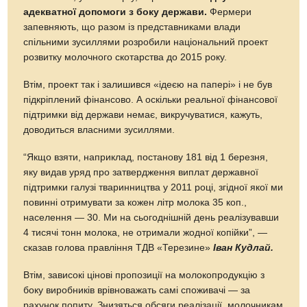
адекватної допомоги з боку держави.
Фермери
запевняють, що разом із представниками влади
спільними зусиллями розробили національний проект
розвитку молочного скотарства до 2015 року.
Втім, проект так і залишився «ідеєю на папері» і не був
підкріплений фінансово. А оскільки реальної фінансової
підтримки від держави немає, викручуватися, кажуть,
доводиться власними зусиллями.
“Якщо взяти, наприклад, постанову 181 від 1 березня,
яку видав уряд про затвердження виплат державної
підтримки галузі тваринництва у 2011 році, згідної якої ми
повинні отримувати за кожен літр молока 35 коп.,
населення — 30. Ми на сьогоднішній день реалізувавши
4 тисячі тонн молока, не отримали жодної копійки”, —
сказав голова правління ТДВ «Терезине»
Іван Кудлай.
Втім, зависокі цінові пропозиції на молокопродукцію з
боку виробників врівноважать самі споживачі — за
рахунок попиту. Знизяться обсяги реалізації, молочникам