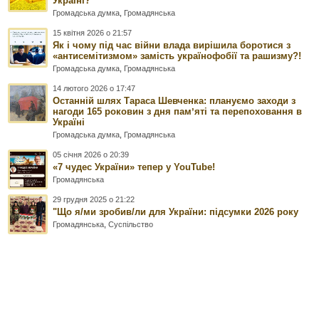
Україні?
Громадська думка
,
Громадянська
15 квітня 2026 о 21:57
Як і чому під час війни влада вирішила боротися з
«антисемітизмом» замість українофобії та рашизму?!
Громадська думка
,
Громадянська
14 лютого 2026 о 17:47
Останній шлях Тараса Шевченка: плануємо заходи з
нагоди 165 роковин з дня памʼяті та перепоховання в
Україні
Громадська думка
,
Громадянська
05 січня 2026 о 20:39
«7 чудес України» тепер у YouTube!
Громадянська
29 грудня 2025 о 21:22
"Що я/ми зробив/ли для України: підсумки 2026 року
Громадянська
,
Суспільство