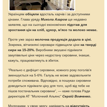
Українцям
обіцяли
вдосталь харчів і за доступними
цінами. Глава уряду
Микола Азаров
ще недавно
заявляв, що на сьогодні економічних
підстав для
зростання цін на хліб, цукор, м’ясо та молоко немає.
Проте уже зараз
молочна продукція додала в ціні.
Зокрема, вітчизняні сировари підвищили ціни
на тверді
сири на 15-20%.
Виробники змушені піднімати
закупівельні ціни через недостачу сировини, інакше,
кажуть, працюватимуть в збиток.
“Реально є дефіцит сировини, кожного року поголів’я
зменшується на 5-6%. Галузь не може задовольнити
потреби споживача. Відповідно, в пошуках сировини
доводиться піднімати ціну для того, щоб від тебе не
пішов постачальник сировини”, — каже голова Ради
директорів АТ “Молочний Альянс”
Сергій Вовченко.
Молочники, у свою чергу, нарікають на
відсутність