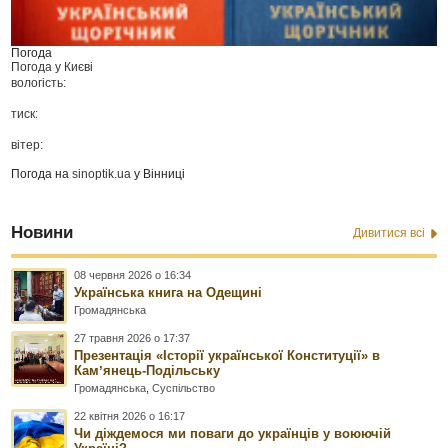
Погода
Погода у
Києві
вологість:
тиск:
вітер:
Погода на
sinoptik.ua
у Вінниці
Новини
Дивитися всі
08 червня 2026 о 16:34
Українська книга на Одещині
Громадянська
27 травня 2026 о 17:37
Презентація «Історії української Конституції» в
Камʼянець-Подільську
Громадянська
,
Суспільство
22 квітня 2026 о 16:17
Чи діждемося ми поваги до українців у воюючій