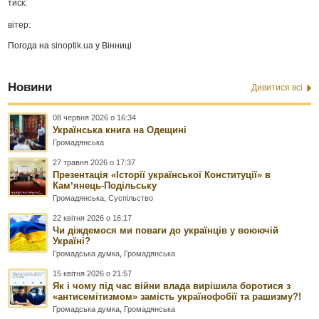
тиск:
вітер:
Погода на
sinoptik.ua
у Вінниці
Новини
Дивитися всі
08 червня 2026 о 16:34
Українська книга на Одещині
Громадянська
27 травня 2026 о 17:37
Презентація «Історії української Конституції» в
Камʼянець-Подільську
Громадянська
,
Суспільство
22 квітня 2026 о 16:17
Чи діждемося ми поваги до українців у воюючій
Україні?
Громадська думка
,
Громадянська
15 квітня 2026 о 21:57
Як і чому під час війни влада вирішила боротися з
«антисемітизмом» замість українофобії та рашизму?!
Громадська думка
,
Громадянська