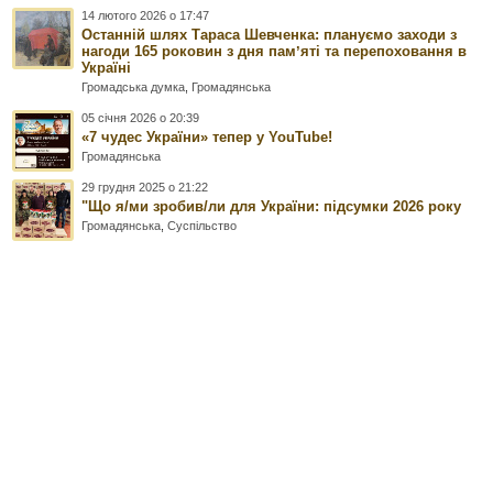
14 лютого 2026 о 17:47
Останній шлях Тараса Шевченка: плануємо заходи з
нагоди 165 роковин з дня памʼяті та перепоховання в
Україні
Громадська думка
,
Громадянська
05 січня 2026 о 20:39
«7 чудес України» тепер у YouTube!
Громадянська
29 грудня 2025 о 21:22
"Що я/ми зробив/ли для України: підсумки 2026 року
Громадянська
,
Суспільство