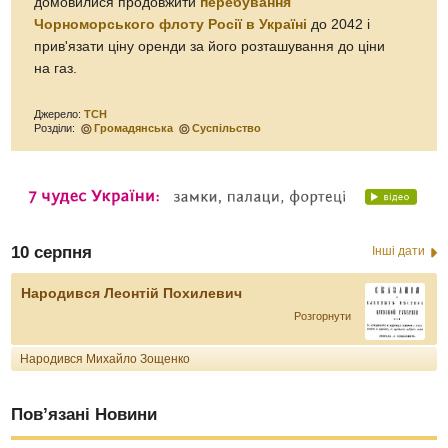
домовилися продовжити
перебування
Чорноморського флоту Росії в Україні
до 2042 і
прив'язати ціну оренди за його розташування до ціни
на газ.
Джерело:
ТСН
Розділи:
Громадянська
Суспільство
10 серпня
Інші дати
Народився Леонтій Похилевич
Розгорнути
Народився Михайло Зощенко
Пов’язані Новини