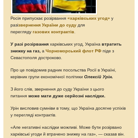
Росія припускає розірвання
«харківських угод»
у
разі
звернення України до суду
для
перегляду
газових контрактів
.
У разі розірвання
харківських угод, Україна
втратить
знижку на газ,
а
Чорноморський флот РФ
піде з
Севастополя достроково.
Про це повідомив радник посольства Росії в Україні,
керівник групи економічної політики
Олексій Урін.
З його слів, звернення до суду України з цього
питання
може мати дуже серйозні наслідки.
Урін висловив сумніви в тому, що Україна досягне успіхів
у перегляді контрактів.
«Але негативні наслідки можливі. Може бути розірвано
харківські угоди й втрачено знижку на газ», — сказав він.