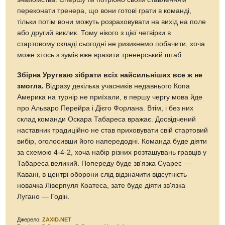
переконати тренера, що вони готові грати в команді,
тільки потім вони можуть розраховувати на вихід на поле
або другий виклик. Тому нікого з цієї четвірки в
стартовому складі сьогодні не ризикнемо побачити, хоча
може хтось з зумів вже вразити тренерський штаб.
Збірна Уругваю зібрати всіх найсильніших все ж не
змогла.
Відразу декілька учасників недавнього Копа
Америка на турнір не приїхали, в першу чергу мова йде
про Альваро Перейра і Дієго Форлана. Втім, і без них
склад команди Оскара Табареса вражає. Досвідчений
наставник традиційно не став приховувати свій стартовий
вибір, оголосивши його напередодні. Команда буде діяти
за схемою 4-4-2, хоча набір різних розташувань гравців у
Табареса великий. Попереду буде зв'язка Суарес —
Кавані, в центрі оборони слід відзначити відсутність
новачка Ліверпуля Коатеса, зате буде діяти зв'язка
Лугано — Годін.
Джерело:
ZAXID.NET