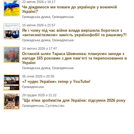
22 квітня 2026 о 16:17
Чи діждемося ми поваги до українців у воюючій
Україні?
Громадська думка
,
Громадянська
15 квітня 2026 о 21:57
Як і чому під час війни влада вирішила боротися з
«антисемітизмом» замість українофобії та рашизму?!
Громадська думка
,
Громадянська
14 лютого 2026 о 17:47
Останній шлях Тараса Шевченка: плануємо заходи з
нагоди 165 роковин з дня памʼяті та перепоховання в
Україні
Громадська думка
,
Громадянська
05 січня 2026 о 20:39
«7 чудес України» тепер у YouTube!
Громадянська
29 грудня 2025 о 21:22
"Що я/ми зробив/ли для України: підсумки 2026 року
Громадянська
,
Суспільство