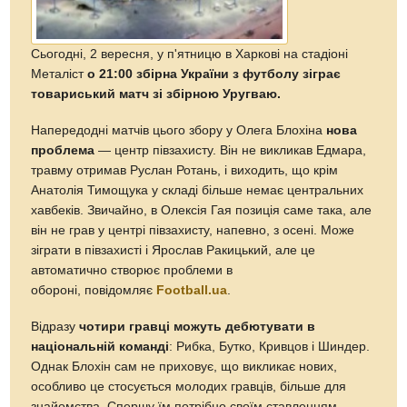
Сьогодні, 2 вересня, у п'ятницю в Харкові на стадіоні
Металіст
о 21:00 збірна України з футболу зіграє
товариський матч зі збірною Уругваю.
Напередодні матчів цього збору у Олега Блохіна
нова
проблема
— центр півзахисту. Він не викликав Едмара,
травму отримав Руслан Ротань, і виходить, що крім
Анатолія Тимощука у складі більше немає центральних
хавбеків. Звичайно, в Олексія Гая позиція саме така, але
він не грав у центрі півзахисту, напевно, з осені. Може
зіграти в півзахисті і Ярослав Ракицький, але це
автоматично створює проблеми в
обороні, повідомляє
Football.ua
.
Відразу
чотири гравці можуть дебютувати в
національній команді
: Рибка, Бутко, Кривцов і Шиндер.
Однак Блохін сам не приховує, що викликає нових,
особливо це стосується молодих гравців, більше для
знайомства. Спершу їм потрібно своїм ставленням