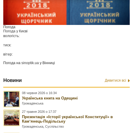
Погода
Погода у
Києві
вологість:
тиск:
вітер:
Погода на
sinoptik.ua
у Вінниці
Новини
Дивитися всі
08 червня 2026 о 16:34
Українська книга на Одещині
Громадянська
27 травня 2026 о 17:37
Презентація «Історії української Конституції» в
Камʼянець-Подільську
Громадянська
,
Суспільство