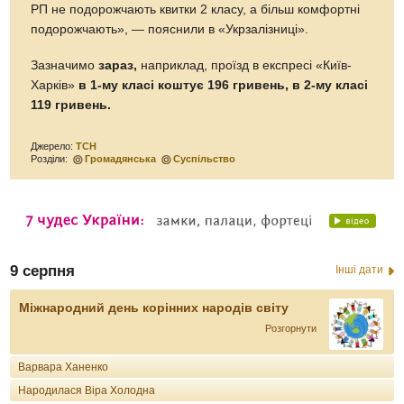
РП не подорожчають квитки 2 класу, а більш комфортні
подорожчають», — пояснили в «Укрзалізниці».
Зазначимо
зараз,
наприклад, проїзд в експресі «Київ-
Харків»
в 1-му класі коштує 196 гривень, в 2-му класі
119 гривень.
Джерело:
ТСН
Розділи:
Громадянська
Суспільство
9 серпня
Інші дати
Міжнародний день корінних народів світу
Розгорнути
Варвара Ханенко
Народилася Віра Холодна