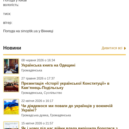
Погода у
Києві
вологість:
тиск:
вітер:
Погода на
sinoptik.ua
у Вінниці
Новини
Дивитися всі
08 червня 2026 о 16:34
Українська книга на Одещині
Громадянська
27 травня 2026 о 17:37
Презентація «Історії української Конституції» в
Камʼянець-Подільську
Громадянська
,
Суспільство
22 квітня 2026 о 16:17
Чи діждемося ми поваги до українців у воюючій
Україні?
Громадська думка
,
Громадянська
15 квітня 2026 о 21:57
Як і чому під час війни влада вирішила боротися з