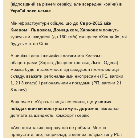
(відповідний за рівнем сервісу, але всередині країни)
в
Україні поки немає.
Мінінфраструктури обіцяє, що
до Євро-2012 між
Києвом і Львовом, Донецьком, Харковом
почнуть
курсувати швидкісні (до 160 км/ч) експреси «Хюндай», які
будуть «Інтер Сіті».
А нинішні денні швидкісні потяги між Києвом і
облцентрами (Харків, Дніпропетровськ, Львів, Одеса)
можна буде, в залежності від швидкості і комплектації
складу, вважати регіональними експресами (РЕ, вагони
1, 2 і 3 класу) і регіональними поїздами (РП, вагони 2 і
3 класу).
Водночас в «Укрзалізниці» пояснили, що
у нових
поїздах квитки коштуватимуть дорожче
, ніж зараз:
доплата за швидкість, комфорт і сервіс.
«Але поки таких розрахунків не робили. Можна
припустити, що, наприклад, в денних поїздах типу РЕ і