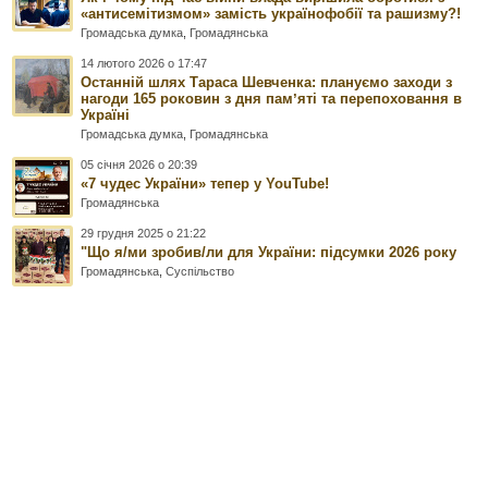
«антисемітизмом» замість українофобії та рашизму?!
Громадська думка
,
Громадянська
14 лютого 2026 о 17:47
Останній шлях Тараса Шевченка: плануємо заходи з
нагоди 165 роковин з дня памʼяті та перепоховання в
Україні
Громадська думка
,
Громадянська
05 січня 2026 о 20:39
«7 чудес України» тепер у YouTube!
Громадянська
29 грудня 2025 о 21:22
"Що я/ми зробив/ли для України: підсумки 2026 року
Громадянська
,
Суспільство