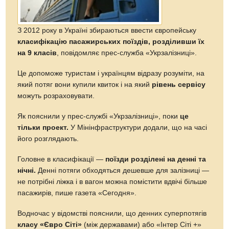
З 2012 року в Україні збираються ввести європейську
класифікацію пасажирських поїздів, розділивши їх
на 9 класів
, повідомляє прес-служба «Укрзалізниці».
Це допоможе туристам і українцям відразу розуміти, на
який потяг вони купили квиток і на який
рівень сервісу
можуть розраховувати.
Як пояснили у прес-службі «Укрзалізниці», поки
це
тільки проект.
У Мінінфраструктури додали, що на часі
його розглядають.
Головне в класифікації —
поїзди розділені на денні та
нічні.
Денні потяги обходяться дешевше для залізниці —
не потрібні ліжка і в вагон можна помістити вдвічі більше
пасажирів, пише газета «Сегодня».
Водночас у відомстві пояснили, що денних суперпотягів
класу «Євро Сіті»
(між державами) або «Інтер Сіті +»