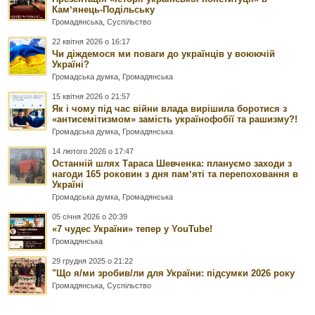
Камʼянець-Подільську
Громадянська
,
Суспільство
22 квітня 2026 о 16:17
Чи діждемося ми поваги до українців у воюючій
Україні?
Громадська думка
,
Громадянська
15 квітня 2026 о 21:57
Як і чому під час війни влада вирішила боротися з
«антисемітизмом» замість українофобії та рашизму?!
Громадська думка
,
Громадянська
14 лютого 2026 о 17:47
Останній шлях Тараса Шевченка: плануємо заходи з
нагоди 165 роковин з дня памʼяті та перепоховання в
Україні
Громадська думка
,
Громадянська
05 січня 2026 о 20:39
«7 чудес України» тепер у YouTube!
Громадянська
29 грудня 2025 о 21:22
"Що я/ми зробив/ли для України: підсумки 2026 року
Громадянська
,
Суспільство