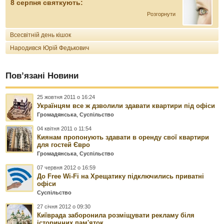
8 серпня святкують:
Розгорнути
Всесвітній день кішок
Народився Юрій Федькович
Пов’язані Новини
25 жовтня 2011 о 16:24
Українцям все ж дзволили здавати квартири під офіси
Громадянська
,
Суспільство
04 квітня 2011 о 11:54
Киянам пропонують здавати в оренду свої квартири
для гостей Євро
Громадянська
,
Суспільство
07 червня 2012 о 16:59
До Free Wi-Fi на Хрещатику підключились приватні
офіси
Суспільство
27 січня 2012 о 09:30
Київрада заборонила розміщувати рекламу біля
історичних пам'яток