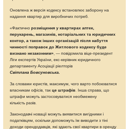
Оновлена ж версія кодексу встановлює заборону на
надання квартир для виробничих потреб.
«Фактично
розміщення у квартирах аптек,
перукарень, магазинів, нотаріальних та юридичних
контор, а також інших організацій після набуття
чинності поправок до Житлового кодексу буде
визнано незаконним»
, — повідомила віце-президент
Ліги експертів України, екс-керівник юридичного
департаменту Асоціації ріелторів
Світлана Бовсуновська.
За словами юристів, максимум, чого варто побоюватися
власникам офісів, так
це штрафів
. Інша справа, що
штрафи можуть застосовуватися необмежену
кількість разів.
Законодавчі новації можуть виявитися вигідними і
податківцям, оскільки допоможуть їм виводити з тіні
доходи орендодавців, які здають свої квартири в оренду