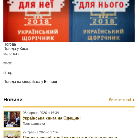
Погода
Погода у
Києві
вологість:
тиск:
вітер:
Погода на
sinoptik.ua
у Вінниці
Новини
Дивитися всі
08 червня 2026 о 16:34
Українська книга на Одещині
Громадянська
27 травня 2026 о 17:37
Презентація «Історії української Конституції» в