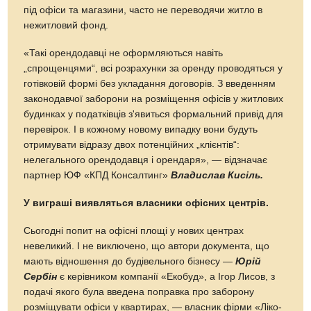
під офіси та магазини, часто не переводячи житло в
нежитловий фонд.
«Такі орендодавці не оформляються навіть
„спрощенцями“, всі розрахунки за оренду проводяться у
готівковій формі без укладання договорів. З введенням
законодавчої заборони на розміщення офісів у житлових
будинках у податківців з'явиться формальний привід для
перевірок. І в кожному новому випадку вони будуть
отримувати відразу двох потенційних „клієнтів“:
нелегального орендодавця і орендаря», — відзначає
партнер ЮФ «КПД Консалтинг»
Владислав Кисіль.
У виграші виявляться власники офісних центрів.
Сьогодні попит на офісні площі у нових центрах
невеликий. І не виключено, що автори документа, що
мають відношення до будівельного бізнесу —
Юрій
Сербін
є керівником компанії «Екобуд», а Ігор Лисов, з
подачі якого була введена поправка про заборону
розміщувати офіси у квартирах, — власник фірми «Ліко-