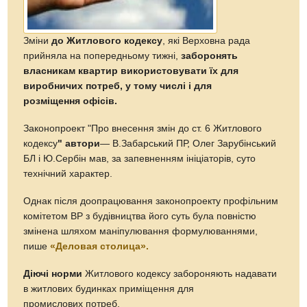
Зміни
до Житлового кодексу
, які Верховна рада
прийняла на попередньому тижні,
заборонять
власникам квартир використовувати їх для
виробничих потреб, у тому числі і для
розміщення офісів.
Законопроект "Про внесення змін до ст. 6 Житлового
кодексу
" автори
— В.Забарський ПР, Олег Зарубінський
БЛ і Ю.Сербін мав, за запевненням ініціаторів, суто
технічний характер.
Однак після доопрацювання законопроекту профільним
комітетом ВР з будівництва його суть була повністю
змінена шляхом маніпулювання формулюваннями,
пише
«Деловая столица».
Діючі норми
Житлового кодексу забороняють надавати
в житлових будинках приміщення для
промислових потреб.