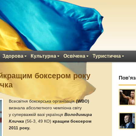
Здорова
Культурна
Освічена
Туристична
йкращим боксером року
Пов’яз
чка
Всесвітня боксерська організація
(WBO)
визнала абсолютного чемпіона світу
у суперважкій вазі українця
Володимира
Кличка
(56-3, 49 КО)
кращим боксером
2011 року.