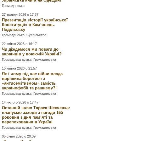
Українська книга на Одещині
Громадянська
27 травня 2026 о 17:37
Презентація «Історії української
Конституції» в Камʼянець-
Подільську
Громадянська
,
Суспільство
22 квітня 2026 о 16:17
Чи діждемося ми поваги до
українців у воюючій Україні?
Громадська думка
,
Громадянська
15 квітня 2026 о 21:57
Як і чому під час війни влада
вирішила боротися з
«антисемітизмом» замість
українофобії та рашизму?!
Громадська думка
,
Громадянська
14 лютого 2026 о 17:47
Останній шлях Тараса Шевченка:
плануємо заходи з нагоди 165
роковин з дня памʼяті та
перепоховання в Україні
Громадська думка
,
Громадянська
05 січня 2026 о 20:39