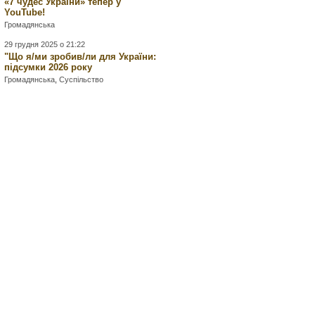
«7 чудес України» тепер у
YouTube!
Громадянська
29 грудня 2025 о 21:22
"Що я/ми зробив/ли для України:
підсумки 2026 року
Громадянська
,
Суспільство