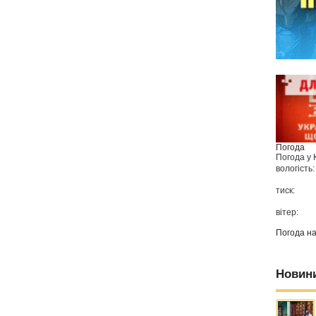
Погода
Погода у
вологість:
тиск:
вітер:
Погода н
Новин