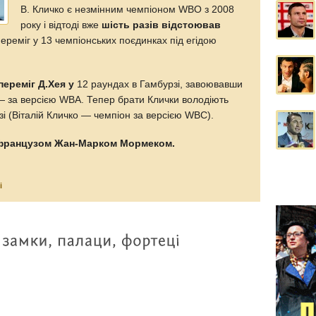
В. Кличко є незмінним чемпіоном WBO з 2008
року і відтоді вже
шість разів відстоював
переміг у 13 чемпіонських поєдинках під егідою
переміг Д.Хея у
12 раундах в Гамбурзі, завоювавши
 — за версією WBA. Тепер брати Клички володіють
зі (Віталій Кличко — чемпіон за версією WBC).
з французом Жан-Марком Мормеком.
і