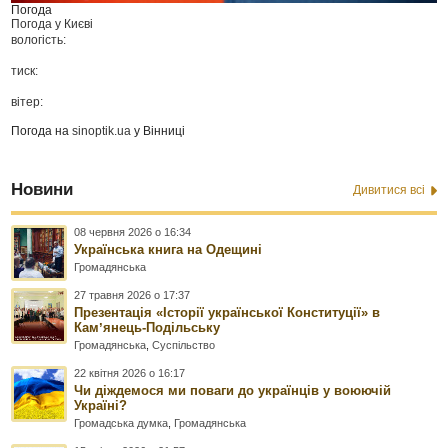
Погода
Погода у
Києві
вологість:
тиск:
вітер:
Погода на
sinoptik.ua
у Вінниці
Новини
Дивитися всі
08 червня 2026 о 16:34
Українська книга на Одещині
Громадянська
27 травня 2026 о 17:37
Презентація «Історії української Конституції» в
Камʼянець-Подільську
Громадянська
,
Суспільство
22 квітня 2026 о 16:17
Чи діждемося ми поваги до українців у воюючій
Україні?
Громадська думка
,
Громадянська