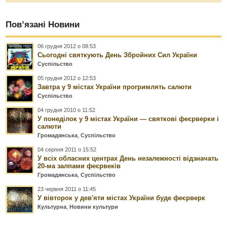
Пов’язані Новини
06 грудня 2012 о 08:53
Сьогодні святкують День Збройних Сил України
Суспільство
05 грудня 2012 о 12:53
Завтра у 9 містах України прогримлять салюти
Суспільство
04 грудня 2010 о 11:52
У понеділок у 9 містах України — святкові феєрверки і
салюти
Громадянська
,
Суспільство
04 серпня 2011 о 15:52
У всіх обласних центрах День незалежності відзначать
20-ма залпами феєрвеків
Громадянська
,
Суспільство
23 червня 2011 о 11:45
У вівторок у дев'яти містах України буде феєрверк
Культурна
,
Новини культури