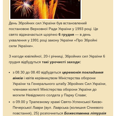
День Збройних сил України був встановлений
постановою Верховної Ради України у 1993 році. Це
свято відзначається щорічно
6 грудня
— в день
ухвалення у 1991 році закону України «Про Збройні
сили України».
З нагоди ювілейної, 20-ї річниці, Збройних сил України 6
грудня відбудуться
такі урочисті заходи:
з 08.30 до 08.40 відбудеться
церемонія покладання
вінків
і квітів керівництвом Міністерства оборони
України та Генерального штабу Збройних Сил України,
членами колегії Міністерства оборони України до
могили Невідомого солдата у Парку Слави;
о 09.00 у Трапезному храмі Свято-Успенської Києво-
Печерської Лаври (вул. Лаврська (колишня Січневого
повстання), 25) розпочнеться
Божественна літургія