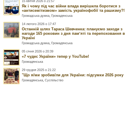
15 квітня 2026 о 21:57
Як і чому під час війни влада вирішила боротися з
«антисемітизмом» замість українофобії та рашизму?!
Громадська думка
,
Громадянська
14 лютого 2026 о 17:47
Останній шлях Тараса Шевченка: плануємо заходи з
нагоди 165 роковин з дня памʼяті та перепоховання в
Україні
Громадська думка
,
Громадянська
05 січня 2026 о 20:39
«7 чудес України» тепер у YouTube!
Громадянська
29 грудня 2025 о 21:22
"Що я/ми зробив/ли для України: підсумки 2026 року
Громадянська
,
Суспільство