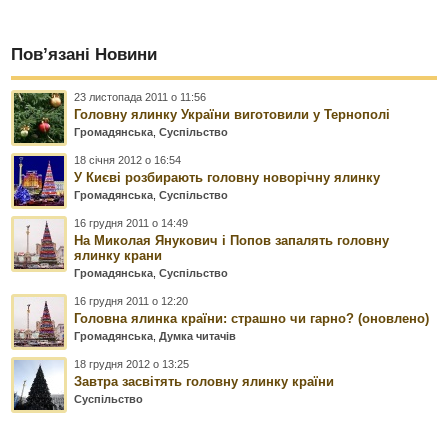
Пов’язані Новини
23 листопада 2011 о 11:56
Головну ялинку України виготовили у Тернополі
Громадянська
,
Суспільство
18 січня 2012 о 16:54
У Києві розбирають головну новорічну ялинку
Громадянська
,
Суспільство
16 грудня 2011 о 14:49
На Миколая Янукович і Попов запалять головну
ялинку крани
Громадянська
,
Суспільство
16 грудня 2011 о 12:20
Головна ялинка країни: страшно чи гарно? (оновлено)
Громадянська
,
Думка читачів
18 грудня 2012 о 13:25
Завтра засвітять головну ялинку країни
Суспільство