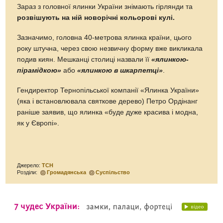
Зараз з головної ялинки України знімають гірлянди та
розвішують на ній новорічні кольорові кулі.
Зазначимо, головна 40-метрова ялинка країни, цього
року штучна, через свою незвичну форму вже викликала
подив киян. Мешканці столиці назвали її
«ялинкою-
пірамідкою»
або
«ялинкою в шкарпетці»
.
Гендиректор Тернопільської компанії «Ялинка України»
(яка і встановлювала святкове дерево) Петро Ордінанг
раніше заявив, що ялинка «буде дуже красива і модна,
як у Європі».
Джерело:
ТСН
Розділи:
Громадянська
Суспільство