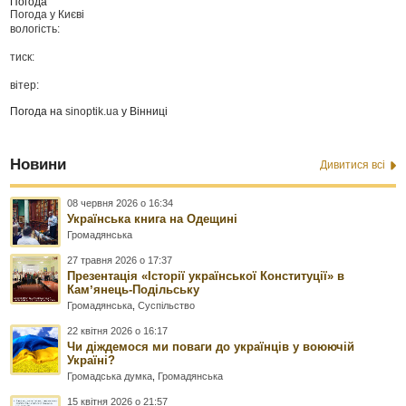
Погода
Погода у
Києві
вологість:
тиск:
вітер:
Погода на
sinoptik.ua
у Вінниці
Новини
Дивитися всі
08 червня 2026 о 16:34
Українська книга на Одещині
Громадянська
27 травня 2026 о 17:37
Презентація «Історії української Конституції» в
Камʼянець-Подільську
Громадянська
,
Суспільство
22 квітня 2026 о 16:17
Чи діждемося ми поваги до українців у воюючій
Україні?
Громадська думка
,
Громадянська
15 квітня 2026 о 21:57