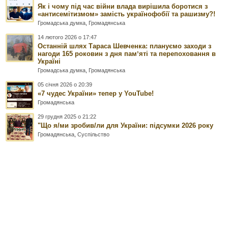
Як і чому під час війни влада вирішила боротися з
«антисемітизмом» замість українофобії та рашизму?!
Громадська думка
,
Громадянська
14 лютого 2026 о 17:47
Останній шлях Тараса Шевченка: плануємо заходи з
нагоди 165 роковин з дня памʼяті та перепоховання в
Україні
Громадська думка
,
Громадянська
05 січня 2026 о 20:39
«7 чудес України» тепер у YouTube!
Громадянська
29 грудня 2025 о 21:22
"Що я/ми зробив/ли для України: підсумки 2026 року
Громадянська
,
Суспільство