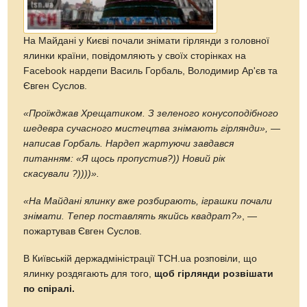
На Майдані у Києві почали знімати гірлянди з головної
ялинки країни, повідомляють у своїх сторінках на
Facebook нардепи Василь Горбаль, Володимир Ар'єв та
Євген Суслов.
«Проїжджав Хрещатиком. З зеленого конусоподібного
шедевра сучасного мистецтва знімають гірлянди», —
написав Горбаль. Нардеп жартуючи завдався
питанням: «Я щось пропустив?)) Новий рік
скасували ?))))».
«На Майдані ялинку вже розбирають, іграшки почали
знімати. Тепер поставлять якийсь квадрат?»
, —
пожартував Євген Суслов.
В Київській держадміністрації ТСН.ua розповіли, що
ялинку роздягають для того,
щоб гірлянди розвішати
по спіралі.