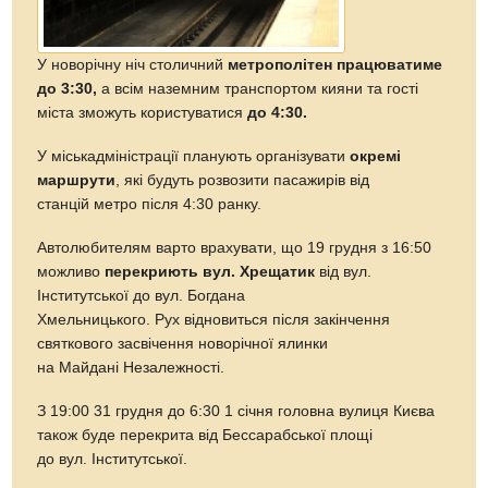
У новорічну ніч столичний
метрополітен працюватиме
до 3:30,
а всім наземним транспортом кияни та гості
міста зможуть користуватися
до 4:30.
У міськадміністрації планують організувати
окремі
маршрути
, які будуть розвозити пасажирів від
станцій метро після 4:30 ранку.
Автолюбителям варто врахувати, що 19 грудня з 16:50
можливо
перекриють вул. Хрещатик
від вул.
Інститутської до вул. Богдана
Хмельницького. Рух відновиться після закінчення
святкового засвічення новорічної ялинки
на Майдані Незалежності.
З 19:00 31 грудня до 6:30 1 січня головна вулиця Києва
також буде перекрита від Бессарабської площі
до вул. Інститутської.