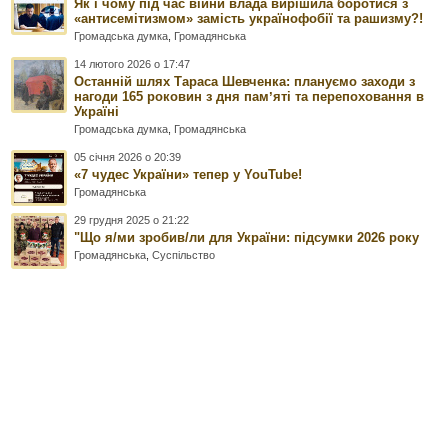
Як і чому під час війни влада вирішила боротися з
«антисемітизмом» замість українофобії та рашизму?!
Громадська думка
,
Громадянська
14 лютого 2026 о 17:47
Останній шлях Тараса Шевченка: плануємо заходи з
нагоди 165 роковин з дня памʼяті та перепоховання в
Україні
Громадська думка
,
Громадянська
05 січня 2026 о 20:39
«7 чудес України» тепер у YouTube!
Громадянська
29 грудня 2025 о 21:22
"Що я/ми зробив/ли для України: підсумки 2026 року
Громадянська
,
Суспільство