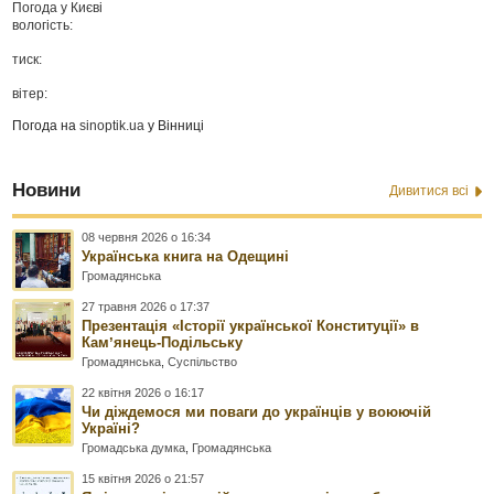
Погода у
Києві
вологість:
тиск:
вітер:
Погода на
sinoptik.ua
у Вінниці
Новини
Дивитися всі
08 червня 2026 о 16:34
Українська книга на Одещині
Громадянська
27 травня 2026 о 17:37
Презентація «Історії української Конституції» в
Камʼянець-Подільську
Громадянська
,
Суспільство
22 квітня 2026 о 16:17
Чи діждемося ми поваги до українців у воюючій
Україні?
Громадська думка
,
Громадянська
15 квітня 2026 о 21:57