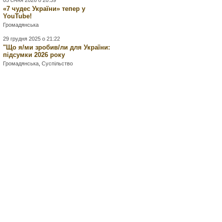
05 січня 2026 о 20:39
«7 чудес України» тепер у
YouTube!
Громадянська
29 грудня 2025 о 21:22
"Що я/ми зробив/ли для України:
підсумки 2026 року
Громадянська
,
Суспільство