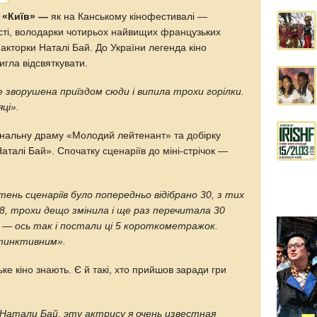
у «Київ» —
як на Канському кінофестивалі —
ості, володарки чотирьох найвищих французьких
кторки Наталі Бай. До України легенда кіно
игла відсвяткувати.
е зворушена приїздом сюди і випила трохи горілки.
яці».
мінальну драму «Молодий лейтенант» та добірку
аталі Бай». Спочатку сценаріїв до міні-стрічок —
тень сценаріїв було попередньо відібрано 30, з тих
8, трохи дещо змінила і ще раз перечитала 30
ла — ось так і постали ці 5 короткометражок.
стинктивним».
ке кіно знають. Є й такі, хто прийшов заради гри
Натали Бай, эту актрису я очень известная