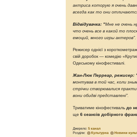
актриса которую я очень дав
всегда как то они отличаютс
Відвідувачка: "
Мне не очень 
что очень все в какой то пло
емоций, много игры актеров".
Режисер однієї з короткометра
свій доробок — комедію «Крутий 
Одеському кінофестивалі.
Жан-Люк Перреар, режисер: 
монтував в той час, коли зны
стрічки створювалися практичн
вони обидві представлені".
Триватиме кінофестиваль
до н
ще
6 сеансів добірного франц
Джерело:
5 канал
Розділи:
Культурна
Новини куль