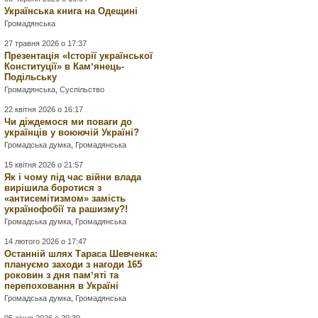
Українська книга на Одещині
Громадянська
27 травня 2026 о 17:37
Презентація «Історії української
Конституції» в Камʼянець-
Подільську
Громадянська
,
Суспільство
22 квітня 2026 о 16:17
Чи діждемося ми поваги до
українців у воюючій Україні?
Громадська думка
,
Громадянська
15 квітня 2026 о 21:57
Як і чому під час війни влада
вирішила боротися з
«антисемітизмом» замість
українофобії та рашизму?!
Громадська думка
,
Громадянська
14 лютого 2026 о 17:47
Останній шлях Тараса Шевченка:
плануємо заходи з нагоди 165
роковин з дня памʼяті та
перепоховання в Україні
Громадська думка
,
Громадянська