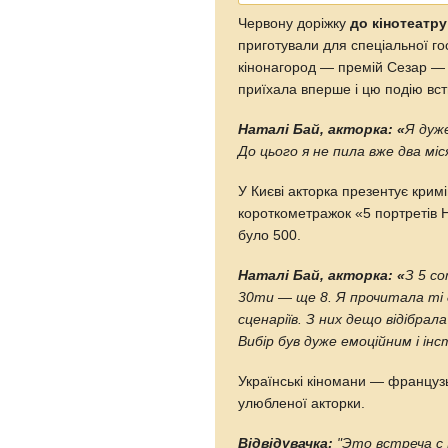
Червону доріжку
до кінотеатр
приготували для спеціальної г
кінонагород — премій Сезар — а
приїхала вперше і цю подію вст
Наталі Бай, акторка: «
Я дуж
До цього я не пила вже два міс
У Києві акторка презентує кри
короткометражок «5 портретів Н
було 500.
Наталі Бай, акторка: «
З 5 со
30ти — ще 8. Я прочитала ті 
сценаріїв. З них дещо відібра
Вибір був дуже емоційним і ін
Українські кіномани — французь
улюбленої акторки.
Відвідувачка:
"Это встреча с 