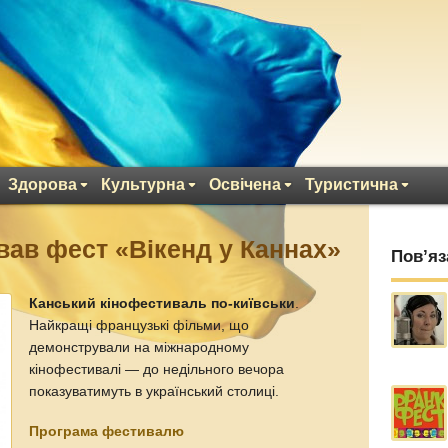
Здорова
Культурна
Освічена
Туристична
ував фест «Вікенд у Каннах»
Пов’яз
Канський кінофестиваль по-київськи
.
Найкращі французькі фільми, що
демонстрували на міжнародному
кінофестивалі — до недільного вечора
показуватимуть в український столиці.
Програма фестивалю