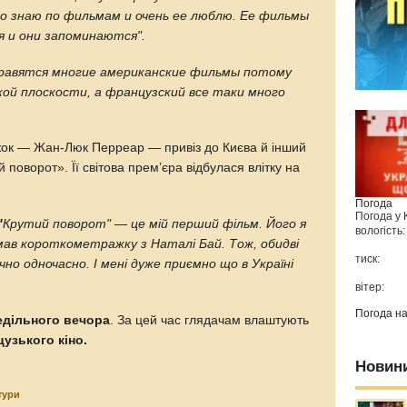
но знаю по фильмам и очень ее люблю. Ее фильмы
я и они запоминаются".
нравятся многие американские фильмы потому
ской плоскости, а французский все таки много
жок — Жан-Люк Перреар — привіз до Києва й інший
поворот». Її світова прем’єра відбулася влітку на
Погода
Погода у
"
Крутий поворот" — це мій перший фільм. Його я
вологість:
мав короткометражку з Наталі Бай. Тож, обидві
тиск:
о одночасно. І мені дуже приємно що в Україні
вітер:
Погода н
едільного вечора
. За цей час глядачам влаштують
узького кіно.
Новин
тури