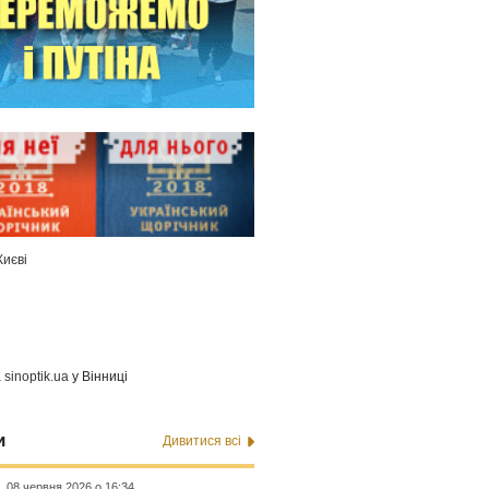
Києві
а
sinoptik.ua
у Вінниці
и
Дивитися всі
08 червня 2026 о 16:34