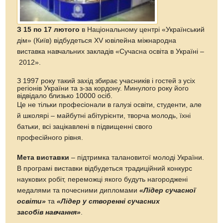
З 15 по 17 лютого
в Національному центрі «Український
дім» (Київ) відбудеться XV ювілейна міжнародна
виставка навчальних закладів «Сучасна освіта в Україні –
2012».
З 1997 року такий захід збирає учасників і гостей з усіх
регіонів України та з-за кордону. Минулого року його
відвідало близько 10000 осіб.
Це не тільки професіонали в галузі освіти, студенти, але
й школярі – майбутні абітурієнти, творча молодь, їхні
батьки, всі зацікавлені в підвищенні свого
професійного рівня.
Мета виставки
– підтримка талановитої молоді України.
В програмі виставки відбудеться традиційний конкурс
наукових робіт, переможці якого будуть нагороджені
медалями та почесними дипломами
«Лідер сучасної
освіти»
та
«Лідер у створенні сучасних
засобів навчання»
.