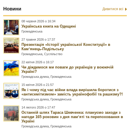
Новини
Дивитися всі
08 червня 2026 о 16:34
Українська книга на Одещині
Громадянська
27 травня 2026 о 17:37
Презентація «Історії української Конституції» в
Камʼянець-Подільську
Громадянська
,
Суспільство
22 квітня 2026 о 16:17
Чи діждемося ми поваги до українців у воюючій
Україні?
Громадська думка
,
Громадянська
15 квітня 2026 о 21:57
Як і чому під час війни влада вирішила боротися з
«антисемітизмом» замість українофобії та рашизму?!
Громадська думка
,
Громадянська
14 лютого 2026 о 17:47
Останній шлях Тараса Шевченка: плануємо заходи з
нагоди 165 роковин з дня памʼяті та перепоховання в
Україні
Громадська думка
,
Громадянська