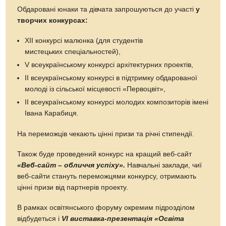
Обдаровані юнаки та дівчата запрошуються до участі
у
творчих конкурсах:
XII конкурсі малюнка (для студентів
мистецьких спеціальностей),
V всеукраїнському конкурсі архітектурних проектів,
II всеукраїнському конкурсі в підтримку обдарованої
молоді із сільської місцевості «Первоцвіт»,
II всеукраїнському конкурсі молодих композиторів імені
Івана Карабиця.
На переможців чекають цінні призи та річні стипендії.
Також буде проведений конкурс на кращий веб-сайт
«Веб-сайт – обличчя успіху».
Навчальні заклади, чиї
веб-сайти стануть переможцями конкурсу, отримають
цінні призи від партнерів проекту.
В рамках освітянського форуму окремим підрозділом
відбудеться і
VI виставка-презентація «Освіта