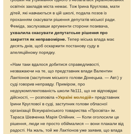
освітніх закладів міста немає. Тож Ірина Круглова, мати
дітей, які навчаються в цій школі, подала позов iз
проханням скасувати рішення депутатів міської ради.
Феміда, заслухавши аргументи сторони позивача,
ухвалила скасувати депутатське рішення про
закриття як неправомірне.
Тепер міська влада має
десять днів, щоб оскаржити постанову суду в
апеляційному порядку.
«Нам таки вдалося добитися справедливості,
незважаючи на те, що представник влади Валентин
Лактіонов (заступник міського голови Донецька. — Авт.) у
суді говорив неправду. Приміром, про
недоукомплектованість школи №111, що не відповідає
дійсності, — розповіла «
Україні молодій
» представник
Ірини Круглової в суді, заступник голови обласної
організації Всеукраїнського товариства «Просвіта» ім.
Тараса Шевченка Марія Олійник. — Коли оголосили це
рішення, люди не просто обіймалися — вони плакали від
радості. На жаль, той же Лактіонов уже заявив, що влада