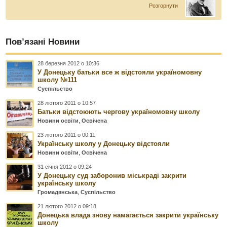
Розгорнути
Пов’язані Новини
28 березня 2012 о 10:36
У Донецьку батьки все ж відстояли україномовну
школу №111
Суспільство
28 лютого 2011 о 10:57
Батьки відстоюють чергову україномовну школу
Новини освіти
,
Освічена
23 лютого 2011 о 00:11
Українську школу у Донецьку відстояли
Новини освіти
,
Освічена
31 січня 2012 о 09:24
У Донецьку суд заборонив міськраді закрити
українську школу
Громадянська
,
Суспільство
21 лютого 2012 о 09:18
Донецька влада знову намагається закрити українську
школу