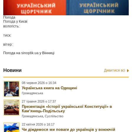
Погода
Погода у
Києві
вологість:
тиск:
вітер:
Погода на
sinoptik.ua
у Вінниці
Новини
Дивитися всі
08 червня 2026 о 16:34
Українська книга на Одещині
Громадянська
27 травня 2026 о 17:37
Презентація «Історії української Конституції» в
Камʼянець-Подільську
Громадянська
,
Суспільство
22 квітня 2026 о 16:17
Чи діждемося ми поваги до українців у воюючій