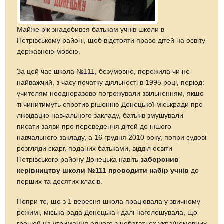
Майже рік знадобився батькам учнів школи в
Петрівському районі, щоб відстояти право дітей на освіту
державною мовою.
За цей час школа №111, безумовно, пережила чи не
найважчий, з часу початку діяльності в 1995 році, період:
учителям неодноразово погрожували звільненням, якщо
тi чинитимуть спротив рішенню Донецької міськради про
ліквідацію навчального закладу, батьків змушували
писати заяви про переведення дітей до іншого
навчального закладу, а 16 грудня 2010 року, попри судові
розгляди скарг, поданих батьками, відділ освіти
Петрівського району Донецька навіть
заборонив
керівництву школи №111 проводити набір учнів
до
перших та десятих класів.
Попри те, що з 1 вересня школа працювала у звичному
режимі, міська рада Донецька і далі наголошувала, що
грошей на утримання одного з небагатьох україномовних