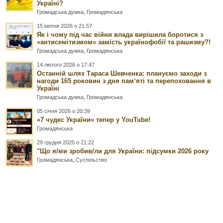
Україні?
Громадська думка
,
Громадянська
15 квітня 2026 о 21:57
Як і чому під час війни влада вирішила боротися з
«антисемітизмом» замість українофобії та рашизму?!
Громадська думка
,
Громадянська
14 лютого 2026 о 17:47
Останній шлях Тараса Шевченка: плануємо заходи з
нагоди 165 роковин з дня памʼяті та перепоховання в
Україні
Громадська думка
,
Громадянська
05 січня 2026 о 20:39
«7 чудес України» тепер у YouTube!
Громадянська
29 грудня 2025 о 21:22
"Що я/ми зробив/ли для України: підсумки 2026 року
Громадянська
,
Суспільство