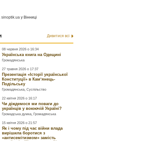
а
sinoptik.ua
у Вінниці
и
Дивитися всі
08 червня 2026 о 16:34
Українська книга на Одещині
Громадянська
27 травня 2026 о 17:37
Презентація «Історії української
Конституції» в Камʼянець-
Подільську
Громадянська
,
Суспільство
22 квітня 2026 о 16:17
Чи діждемося ми поваги до
українців у воюючій Україні?
Громадська думка
,
Громадянська
15 квітня 2026 о 21:57
Як і чому під час війни влада
вирішила боротися з
«антисемітизмом» замість