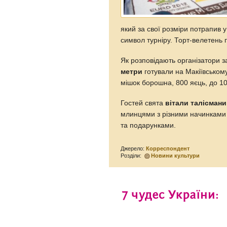
який за свої розміри потрапив 
символ турніру. Торт-велетень п
Як розповідають організатори з
метри
готували на Макіївському
мішок борошна, 800 яєць, до 10
Гостей свята
вітали талісмани
млинцями з різними начинками 
та подарунками.
Джерело:
Корреспондент
Розділи:
Новини культури