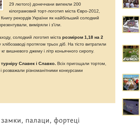
29 лютого) донеччани випекли 200
кілограмовий торт-логотип міста Євро-2012,
у Книгу рекордів України як найбільший солодкий
резентували, виміряли і з'їли.
аходу, солодкий логотип міста
розміром 1,18 на 2
 хлібозаводі протягом трьох діб. На тісто витратили
 кг вишневого джему і літр коньячного сиропу.
 турніру Славек і Славко.
Всіх пригощали тортом,
і розважали різноманітними конкурсами