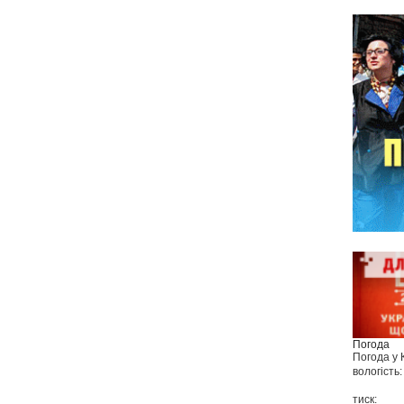
Погода
Погода у
вологість:
тиск: