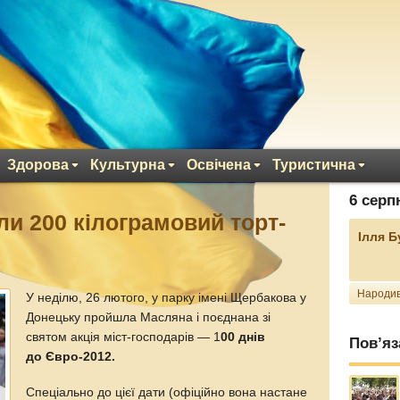
Здорова
Культурна
Освічена
Туристична
6 серп
ли 200 кілограмовий торт-
Ілля 
Народив
У неділю, 26 лютого, у парку імені Щербакова у
Донецьку пройшла Масляна і поєднана зі
святом акція міст-господарів — 1
00 днів
Пов’яз
до Євро-2012.
Спеціально до цієї дати (офіційно вона настане