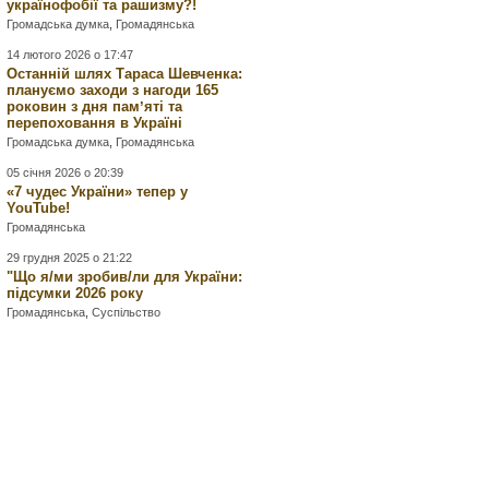
українофобії та рашизму?!
Громадська думка
,
Громадянська
14 лютого 2026 о 17:47
Останній шлях Тараса Шевченка:
плануємо заходи з нагоди 165
роковин з дня памʼяті та
перепоховання в Україні
Громадська думка
,
Громадянська
05 січня 2026 о 20:39
«7 чудес України» тепер у
YouTube!
Громадянська
29 грудня 2025 о 21:22
"Що я/ми зробив/ли для України:
підсумки 2026 року
Громадянська
,
Суспільство