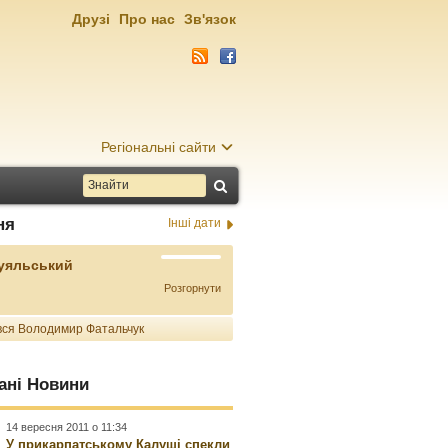
Друзі
Про нас
Зв'язок
Регіональні сайти
ня
Інші дати
Буяльський
Розгорнути
ся Володимир Фатальчук
ані Новини
14 вересня 2011 о 11:34
У прикарпатському Калуші спекли