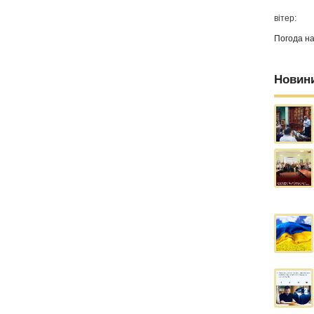
вітер:
Погода н
Новин