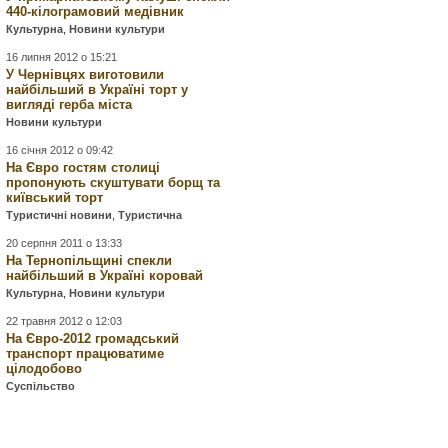
440-кілограмовий медівник
Культурна
,
Новини культури
16 липня 2012 о 15:21
У Чернівцях виготовили
найбільший в Україні торт у
вигляді герба міста
Новини культури
16 січня 2012 о 09:42
На Євро гостям столиці
пропонують скуштувати борщ та
київський торт
Туристичні новини
,
Туристична
20 серпня 2011 о 13:33
На Тернопільщині спекли
найбільший в Україні коровай
Культурна
,
Новини культури
22 травня 2012 о 12:03
На Євро-2012 громадський
транспорт працюватиме
цілодобово
Суспільство