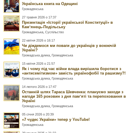
Українська книга на Одещині
Громадянська
27 травня 2026 о 17:37
Презентація «Історії української Конституції» в
Камʼянець-Подільську
Громадянська
,
Суспільство
22 квітня 2026 о 16:17
Чи діждемося ми поваги до українців у воюючій
Україні?
Громадська думка
,
Громадянська
15 квітня 2026 о 21:57
Як і чому під час війни влада вирішила боротися з
«антисемітизмом» замість українофобії та рашизму?!
Громадська думка
,
Громадянська
14 лютого 2026 о 17:47
Останній шлях Тараса Шевченка: плануємо заходи з
нагоди 165 роковин з дня памʼяті та перепоховання в
Україні
Громадська думка
,
Громадянська
05 січня 2026 о 20:39
«7 чудес України» тепер у YouTube!
Громадянська