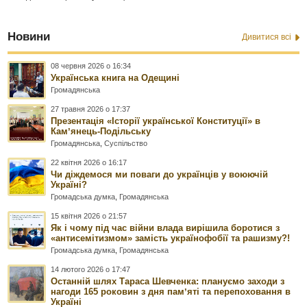
Новини
Дивитися всі
08 червня 2026 о 16:34
Українська книга на Одещині
Громадянська
27 травня 2026 о 17:37
Презентація «Історії української Конституції» в
Камʼянець-Подільську
Громадянська
,
Суспільство
22 квітня 2026 о 16:17
Чи діждемося ми поваги до українців у воюючій
Україні?
Громадська думка
,
Громадянська
15 квітня 2026 о 21:57
Як і чому під час війни влада вирішила боротися з
«антисемітизмом» замість українофобії та рашизму?!
Громадська думка
,
Громадянська
14 лютого 2026 о 17:47
Останній шлях Тараса Шевченка: плануємо заходи з
нагоди 165 роковин з дня памʼяті та перепоховання в
Україні