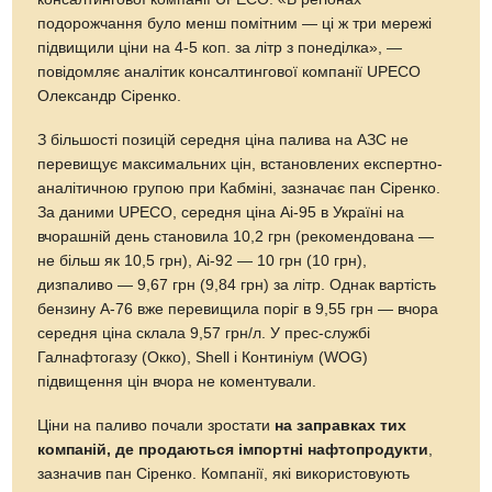
подорожчання було менш помітним — ці ж три мережі
підвищили ціни на 4-5 коп. за літр з понеділка», —
повідомляє аналітик консалтингової компанії UPECO
Олександр Сіренко.
З більшості позицій середня ціна палива на АЗС не
перевищує максимальних цін, встановлених експертно-
аналітичною групою при Кабміні, зазначає пан Сіренко.
За даними UPECO, середня ціна Аі-95 в Україні на
вчорашній день становила 10,2 грн (рекомендована —
не більш як 10,5 грн), Аі-92 — 10 грн (10 грн),
дизпаливо — 9,67 грн (9,84 грн) за літр. Однак вартість
бензину А-76 вже перевищила поріг в 9,55 грн — вчора
середня ціна склала 9,57 грн/л. У прес-службі
Галнафтогазу (Окко), Shell і Континіум (WOG)
підвищення цін вчора не коментували.
Ціни на паливо почали зростати
на заправках тих
компаній, де продаються імпортні нафтопродукти
,
зазначив пан Сіренко. Компанії, які використовують