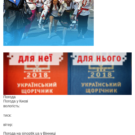
Погода
Погода у
Києві
вологість:
тиск:
вітер:
Погода на
sinoptik.ua
у Вінниці