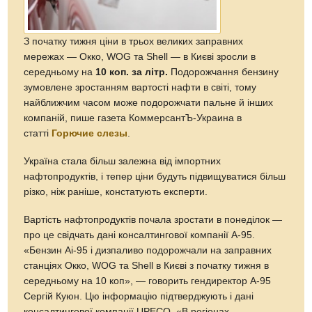
З початку тижня ціни в трьох великих заправних
мережах — Окко, WOG та Shell — в Києві зросли в
середньому на
10 коп. за літр.
Подорожчання бензину
зумовлене зростанням вартості нафти в світі, тому
найближчим часом може подорожчати пальне й інших
компаній, пише газета КоммерсантЪ-Украина в
статті
Горючие слезы
.
Україна стала більш залежна від імпортних
нафтопродуктів, і тепер ціни будуть підвищуватися більш
різко, ніж раніше, констатують експерти.
Вартість нафтопродуктів почала зростати в понеділок —
про це свідчать дані консалтингової компанії А-95.
«Бензин Аі-95 і дизпаливо подорожчали на заправних
станціях Окко, WOG та Shell в Києві з початку тижня в
середньому на 10 коп», — говорить гендиректор А-95
Сергій Куюн. Цю інформацію підтверджують і дані
консалтингової компанії UPECO. «В регіонах