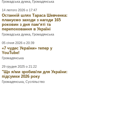
Громадська думка
,
Громадянська
14 лютого 2026 о 17:47
Останній шлях Тараса Шевченка:
плануємо заходи з нагоди 165
роковин з дня памʼяті та
перепоховання в Україні
Громадська думка
,
Громадянська
05 січня 2026 о 20:39
«7 чудес України» тепер у
YouTube!
Громадянська
29 грудня 2025 о 21:22
"Що я/ми зробив/ли для України:
підсумки 2026 року
Громадянська
,
Суспільство