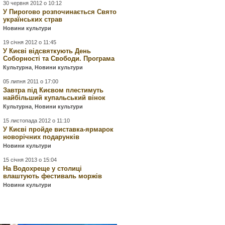
30 червня 2012 о 10:12
У Пирогово розпочинається Свято
українських страв
Новини культури
19 січня 2012 о 11:45
У Києві відсвяткують День
Соборності та Свободи. Програма
Культурна
,
Новини культури
05 липня 2011 о 17:00
Завтра під Києвом плестимуть
найбільший купальський вінок
Культурна
,
Новини культури
15 листопада 2012 о 11:10
У Києві пройде виставка-ярмарок
новорічних подарунків
Новини культури
15 січня 2013 о 15:04
На Водохреще у столиці
влаштують фестиваль моржів
Новини культури