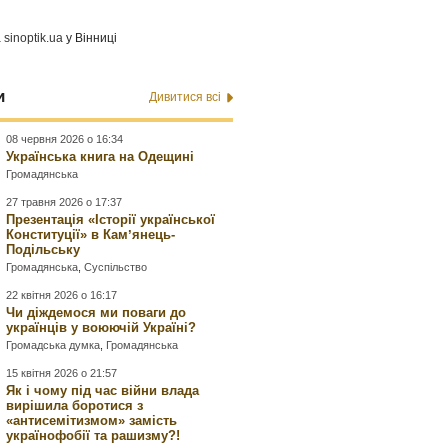
а
sinoptik.ua
у Вінниці
и
Дивитися всі
08 червня 2026 о 16:34
Українська книга на Одещині
Громадянська
27 травня 2026 о 17:37
Презентація «Історії української
Конституції» в Камʼянець-
Подільську
Громадянська
,
Суспільство
22 квітня 2026 о 16:17
Чи діждемося ми поваги до
українців у воюючій Україні?
Громадська думка
,
Громадянська
15 квітня 2026 о 21:57
Як і чому під час війни влада
вирішила боротися з
«антисемітизмом» замість
українофобії та рашизму?!