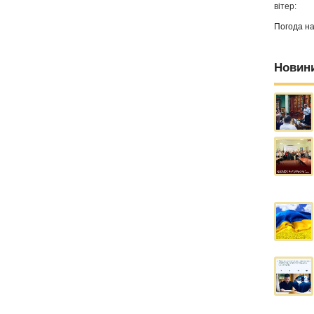
вітер:
Погода н
Новин