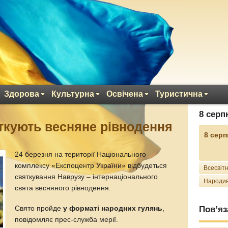
Здорова
Культурна
Освічена
Туристична
8 серп
яткують весняне рівнодення
8 серп
24 березня на території Національного
комплексу «Експоцентр України» відбудеться
Всесвітн
святкування Наврузу – інтернаціонального
Народив
свята весняного рівнодення.
Свято пройде
у форматі народних гулянь
,
Пов’яз
повідомляє прес-служба мерії.