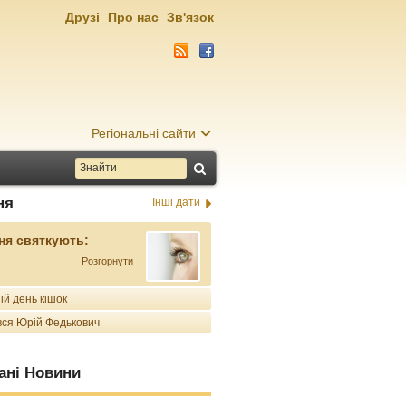
Друзі
Про нас
Зв'язок
Регіональні сайти
ня
Інші дати
ня святкують:
Розгорнути
ій день кішок
ся Юрій Федькович
ані Новини