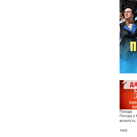
Погода
Погода у
вологість:
тиск: