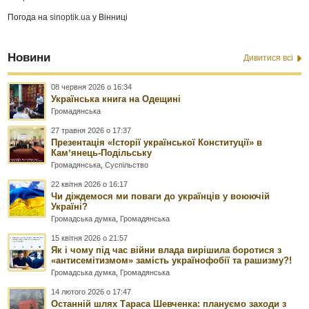
Погода на
sinoptik.ua
у Вінниці
Новини
Дивитися всі
08 червня 2026 о 16:34
Українська книга на Одещині
Громадянська
27 травня 2026 о 17:37
Презентація «Історії української Конституції» в
Камʼянець-Подільську
Громадянська
,
Суспільство
22 квітня 2026 о 16:17
Чи діждемося ми поваги до українців у воюючій
Україні?
Громадська думка
,
Громадянська
15 квітня 2026 о 21:57
Як і чому під час війни влада вирішила боротися з
«антисемітизмом» замість українофобії та рашизму?!
Громадська думка
,
Громадянська
14 лютого 2026 о 17:47
Останній шлях Тараса Шевченка: плануємо заходи з