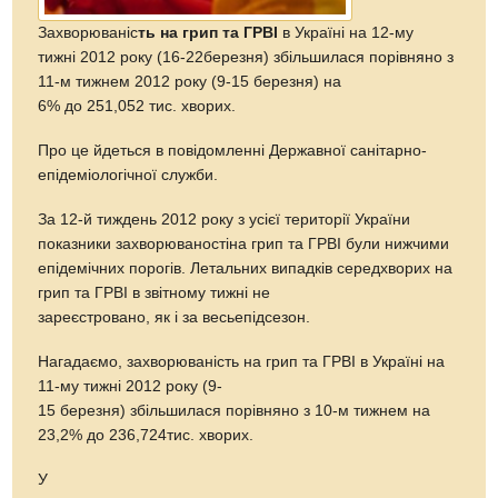
Захворюваніс
ть на грип та ГРВІ
в Україні на 12-му
тижні 2012 року (16-22березня) збільшилася порівняно з
11-м тижнем 2012 року (9-15 березня) на
6% до 251,052 тис. хворих.
Про це йдеться в повідомленні Державної санітарно-
епідеміологічної служби.
За 12-й тиждень 2012 року з усієї території України
показники захворюваностіна грип та ГРВІ були нижчими
епідемічних порогів. Летальних випадків середхворих на
грип та ГРВІ в звітному тижні не
зареєстровано, як і за весьепідсезон.
Нагадаємо, захворюваність на грип та ГРВІ в Україні на
11-му тижні 2012 року (9-
15 березня) збільшилася порівняно з 10-м тижнем на
23,2% до 236,724тис. хворих.
У