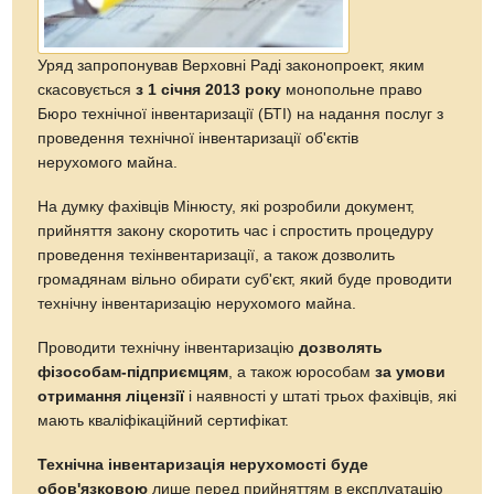
Уряд запропонував Верховні Раді законопроект, яким
скасовується
з 1 січня 2013 року
монопольне право
Бюро технічної інвентаризації (БТІ) на надання послуг з
проведення технічної інвентаризації об'єктів
нерухомого майна.
На думку фахівців Мінюсту, які розробили документ,
прийняття закону скоротить час і спростить процедуру
проведення техінвентаризації, а також дозволить
громадянам вільно обирати суб'єкт, який буде проводити
технічну інвентаризацію нерухомого майна.
Проводити технічну інвентаризацію
дозволять
фізособам-підприємцям
, а також юрособам
за умови
отримання ліцензії
і наявності у штаті трьох фахівців, які
мають кваліфікаційний сертифікат.
Технічна інвентаризація нерухомості буде
обов'язковою
лише перед прийняттям в експлуатацію