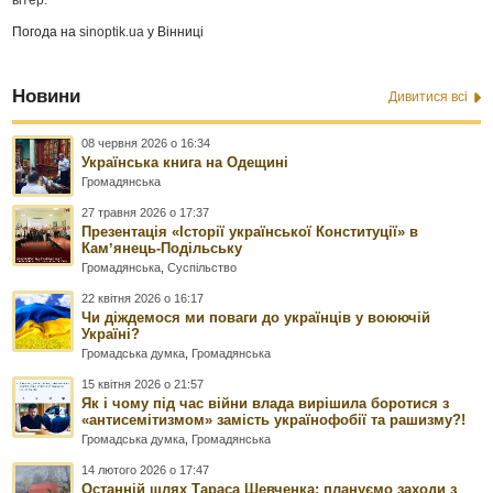
Погода на
sinoptik.ua
у Вінниці
Новини
Дивитися всі
08 червня 2026 о 16:34
Українська книга на Одещині
Громадянська
27 травня 2026 о 17:37
Презентація «Історії української Конституції» в
Камʼянець-Подільську
Громадянська
,
Суспільство
22 квітня 2026 о 16:17
Чи діждемося ми поваги до українців у воюючій
Україні?
Громадська думка
,
Громадянська
15 квітня 2026 о 21:57
Як і чому під час війни влада вирішила боротися з
«антисемітизмом» замість українофобії та рашизму?!
Громадська думка
,
Громадянська
14 лютого 2026 о 17:47
Останній шлях Тараса Шевченка: плануємо заходи з