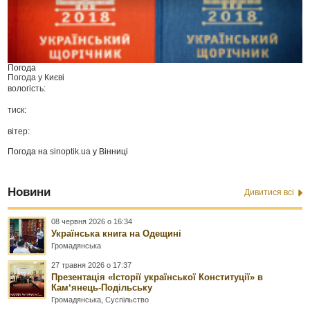
Погода
Погода у
Києві
вологість:
тиск:
вітер:
Погода на
sinoptik.ua
у Вінниці
Новини
Дивитися всі
08 червня 2026 о 16:34
Українська книга на Одещині
Громадянська
27 травня 2026 о 17:37
Презентація «Історії української Конституції» в
Камʼянець-Подільську
Громадянська
,
Суспільство