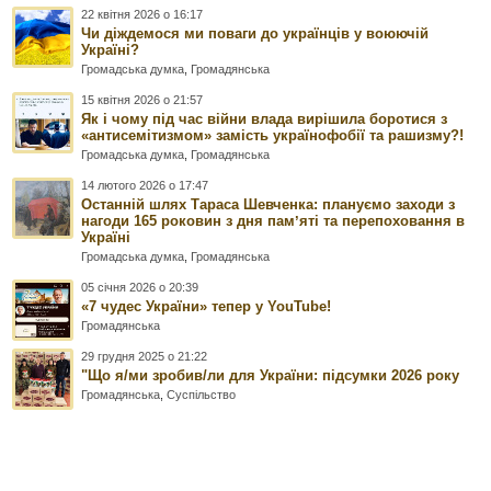
22 квітня 2026 о 16:17
Чи діждемося ми поваги до українців у воюючій
Україні?
Громадська думка
,
Громадянська
15 квітня 2026 о 21:57
Як і чому під час війни влада вирішила боротися з
«антисемітизмом» замість українофобії та рашизму?!
Громадська думка
,
Громадянська
14 лютого 2026 о 17:47
Останній шлях Тараса Шевченка: плануємо заходи з
нагоди 165 роковин з дня памʼяті та перепоховання в
Україні
Громадська думка
,
Громадянська
05 січня 2026 о 20:39
«7 чудес України» тепер у YouTube!
Громадянська
29 грудня 2025 о 21:22
"Що я/ми зробив/ли для України: підсумки 2026 року
Громадянська
,
Суспільство