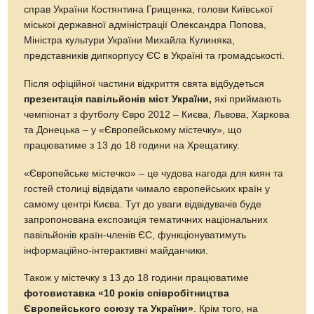
справ України Костянтина Грищенка, голови Київської
міської державної адміністрації Олександра Попова,
Міністра культури України Михайла Кулиняка,
представників дипкорпусу ЄС в Україні та громадськості.
Після офіційної частини відкриття свята відбудеться
презентація павільйонів міст України,
які приймають
чемпіонат з футболу Євро 2012 – Києва, Львова, Харкова
та Донецька – у «Європейському містечку», що
працюватиме з 13 до 18 години на Хрещатику.
«Європейське містечко» – це чудова нагода для киян та
гостей столиці відвідати чимало європейських країн у
самому центрі Києва. Тут до уваги відвідувачів буде
запропонована експозиція тематичних національних
павільйонів країн-членів ЄС, функціонуватимуть
інформаційно-інтерактивні майданчики.
Також у містечку з 13 до 18 години працюватиме
фотовиставка «10 років співробітництва
Європейського союзу та України»
. Крім того, на