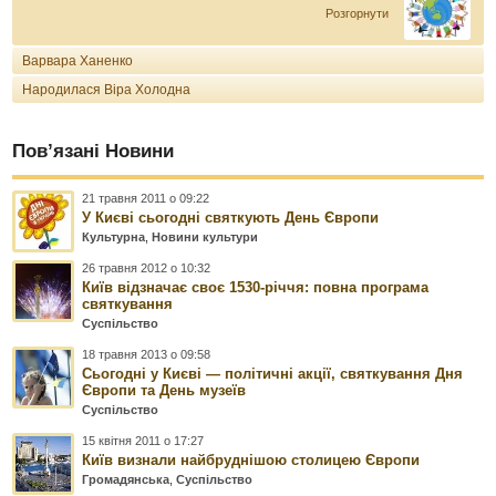
Розгорнути
Варвара Ханенко
Народилася Віра Холодна
Пов’язані Новини
21 травня 2011 о 09:22
У Києві сьогодні святкують День Європи
Культурна
,
Новини культури
26 травня 2012 о 10:32
Київ відзначає своє 1530-річчя: повна програма
святкування
Суспільство
18 травня 2013 о 09:58
Сьогодні у Києві — політичні акції, святкування Дня
Європи та День музеїв
Суспільство
15 квітня 2011 о 17:27
Київ визнали найбруднішою столицею Європи
Громадянська
,
Суспільство