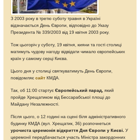
З 2003 року в третю суботу травня в Україні
відзначається День Європи, відповідно до Указу
Президента № 339/2003 від 19 квітня 2003 року.
Тож цьогоріч у суботу, 19 квітня, кияни та гості столиці
матимуть чудову нагоду відвідати чимало європейських
країн у самому серці Києва.
Цього дня у столиці святкуватимуть День Європи,
повідомляє
сайт
КМДА.
Так, об 11:00 стартує
Європейський парад,
який
пройде Хрещатиком від Бессарабської площі до
Майдану Незалежності.
Після цього, о 12 годині на сцені біля адміністративного
будинку КМДА (вул. Хрещатик, 36) розпочнеться
урочиста церемонія відкриття Дня Європи у Києві.
У
церемонії передбачається участь Міністра закордонних