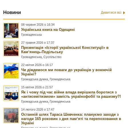
Новини
Дивитися всі
08 червня 2026 о 16:34
Українська книга на Одещині
Громадянська
27 травня 2026 о 17:37
Презентація «Історії української Конституції» в
Камʼянець-Подільську
Громадянська
,
Суспільство
22 квітня 2026 о 16:17
Чи діждемося ми поваги до українців у воюючій
Україні?
Громадська думка
,
Громадянська
15 квітня 2026 о 21:57
Як і чому під час війни влада вирішила боротися з
«антисемітизмом» замість українофобії та рашизму?!
Громадська думка
,
Громадянська
14 лютого 2026 о 17:47
Останній шлях Тараса Шевченка: плануємо заходи з
нагоди 165 роковин з дня памʼяті та перепоховання в
Україні