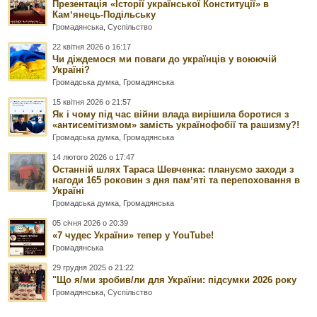
Презентація «Історії української Конституції» в
Камʼянець-Подільську
Громадянська
,
Суспільство
22 квітня 2026 о 16:17
Чи діждемося ми поваги до українців у воюючій
Україні?
Громадська думка
,
Громадянська
15 квітня 2026 о 21:57
Як і чому під час війни влада вирішила боротися з
«антисемітизмом» замість українофобії та рашизму?!
Громадська думка
,
Громадянська
14 лютого 2026 о 17:47
Останній шлях Тараса Шевченка: плануємо заходи з
нагоди 165 роковин з дня памʼяті та перепоховання в
Україні
Громадська думка
,
Громадянська
05 січня 2026 о 20:39
«7 чудес України» тепер у YouTube!
Громадянська
29 грудня 2025 о 21:22
"Що я/ми зробив/ли для України: підсумки 2026 року
Громадянська
,
Суспільство