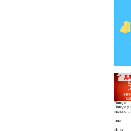
Погода
Погода у
вологість:
тиск:
вітер: