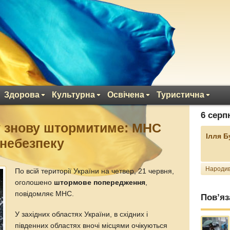
Здорова
Культурна
Освічена
Туристична
6 серп
у знову штормитиме: МНС
Ілля 
небезпеку
Народив
По всій території України на четвер, 21 червня,
оголошено
штормове попередження
,
повідомляє МНС.
Пов’яз
У західних областях України, в східних і
південних областях вночі місцями очікуються