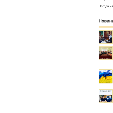
Погода н
Новин