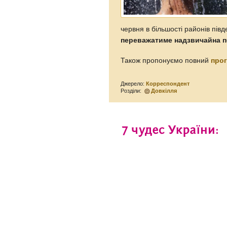
червня в більшості районів пів
переважатиме надзвичайна п
Також пропонуємо повний
прог
Джерело:
Корреспондент
Розділи:
Довкілля