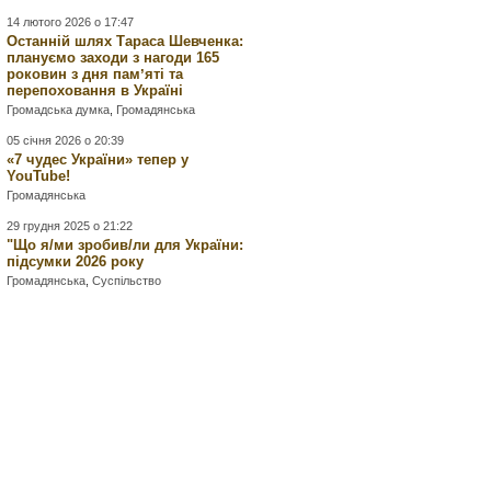
14 лютого 2026 о 17:47
Останній шлях Тараса Шевченка:
плануємо заходи з нагоди 165
роковин з дня памʼяті та
перепоховання в Україні
Громадська думка
,
Громадянська
05 січня 2026 о 20:39
«7 чудес України» тепер у
YouTube!
Громадянська
29 грудня 2025 о 21:22
"Що я/ми зробив/ли для України:
підсумки 2026 року
Громадянська
,
Суспільство