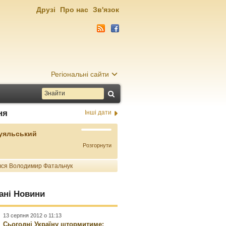
Друзі
Про нас
Зв'язок
Регіональні сайти
ня
Інші дати
Буяльський
Розгорнути
ся Володимир Фатальчук
ані Новини
13 серпня 2012 о 11:13
Сьогодні Україну штормитиме: