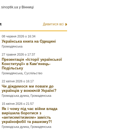
а
sinoptik.ua
у Вінниці
и
Дивитися всі
08 червня 2026 о 16:34
Українська книга на Одещині
Громадянська
27 травня 2026 о 17:37
Презентація «Історії української
Конституції» в Камʼянець-
Подільську
Громадянська
,
Суспільство
22 квітня 2026 о 16:17
Чи діждемося ми поваги до
українців у воюючій Україні?
Громадська думка
,
Громадянська
15 квітня 2026 о 21:57
Як і чому під час війни влада
вирішила боротися з
«антисемітизмом» замість
українофобії та рашизму?!
Громадська думка
,
Громадянська