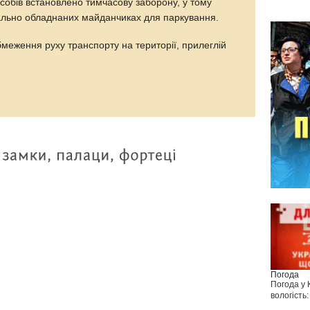
собів встановлено тимчасову заборону, у тому
іально обладнаних майданчиках для паркування.
меження руху транспорту на території, прилеглій
Погода
Погода у
вологість: