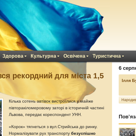
Здорова
Культурна
Освічена
Туристична
6 серп
вся рекордний для міста 1,5
Ілля 
Народив
Кілька сотень автівок вистроїлися у майже
півторакіломеровому заторі в історичній частині
Львова, передає кореспондент УНН.
Пов’яз
«Корок» тягнеться з вул.Стрийська до ринку.
Нормалізувати рух транспорту
безуспішно