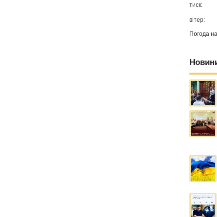
тиск:
вітер:
Погода н
Новин