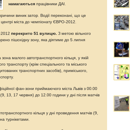
намагаються
працівники ДАІ.
причини виник затор. Водії переконані, що це
в центрі міста до чемпіонату ЄВРО-2012.
о-2012
перекрито 51 вулицю.
З метою вільного
орено пішохідну зону, яка діятиме до 5 липня
 зона малого автотранспортного кільця, у якій
го транспорту (крім спеціального та міського
итованих транспортних засобів), приміського,
спорту.
фіційної фан-зони приймаючого міста Львів з 00.00
(9, 13, 17 червня) до 12.00 години у дні після матчів
тотранспортного кільця у дні проведення матчів (9,
на турнікетами.