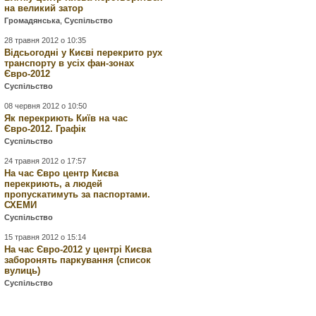
на великий затор
Громадянська
,
Суспільство
28 травня 2012 о 10:35
Відсьогодні у Києві перекрито рух
транспорту в усіх фан-зонах
Євро-2012
Суспільство
08 червня 2012 о 10:50
Як перекриють Київ на час
Євро-2012. Графік
Суспільство
24 травня 2012 о 17:57
На час Євро центр Києва
перекриють, а людей
пропускатимуть за паспортами.
СХЕМИ
Суспільство
15 травня 2012 о 15:14
На час Євро-2012 у центрі Києва
заборонять паркування (список
вулиць)
Суспільство