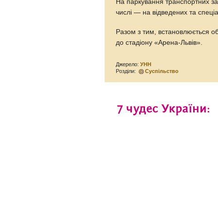
На паркування транспортних за
числі — на відведених та спец
Разом з тим, встановлюється об
до стадіону «Арена-Львів».
Джерело:
УНН
Розділи:
Суспільство