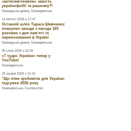
«антисемітизмом» замість
українофобії та рашизму?!
Громадська думка
,
Громадянська
14 лютого 2026 о 17:47
Останній шлях Тараса Шевченка:
плануємо заходи з нагоди 165
роковин з дня памʼяті та
перепоховання в Україні
Громадська думка
,
Громадянська
05 січня 2026 о 20:39
«7 чудес України» тепер у
YouTube!
Громадянська
29 грудня 2025 о 21:22
"Що я/ми зробив/ли для України:
підсумки 2026 року
Громадянська
,
Суспільство