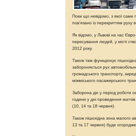
Поки що невідомо, з якої саме 
пов’язано із перекриттям руху 
Як відомо, у Львові на час Євр
пересування людей, у місті ств
2012 року.
Також там функціонує пішохідна
забороняється рух автомобільно
громадського транспорту, акред
міжміського пасажирського тран
Заборона діє у період роботи о
години у дні проведення матчів 
(10, 14 та 18 червня).
Також пішохідна зона малого ав
13 та 17 червня) буде огородже