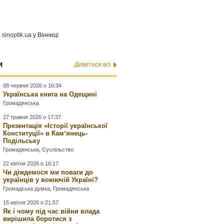
а
sinoptik.ua
у Вінниці
и
Дивитися всі
08 червня 2026 о 16:34
Українська книга на Одещині
Громадянська
27 травня 2026 о 17:37
Презентація «Історії української
Конституції» в Камʼянець-
Подільську
Громадянська
,
Суспільство
22 квітня 2026 о 16:17
Чи діждемося ми поваги до
українців у воюючій Україні?
Громадська думка
,
Громадянська
15 квітня 2026 о 21:57
Як і чому під час війни влада
вирішила боротися з