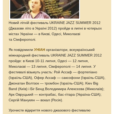
Новий літній фестиваль UKRAINE JAZZ SUMMER 2012
(Джазове літо в Україні 2012) пройде в липні в чотирьох
містах України — в Києві, Одесі, Миколаєві
та Сімферополі.
Як повідомили
УНІАН
організатори, всеукраїнський
міжнародний фестиваль UKRAINE JAZZ SUMMER 2012
пройде: в Києві 10-11 липня, Одесі — 12 липня,
Миколаєві — 13 липня, Сімферополі — 14 липня. У
фестивалі візьмуть участь: Рой Ассаф — фортепіано
(Ізраїль-США), Офер Ассаф — саксофони (Ізраїль-США),
Джонатан Волтзок — тромбон (Ізраїль-США); Kiev Big
Band (Київ) і Біг Бенд Володимира Алексєєва (Миколаїв);
Арк Овруцький — контрабас, бас-гітара (Україна-США);
Сергій Манукян — вокал (Росія).
Урочисте відкриття нового джазового фестивалю