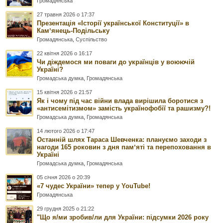
Громадянська
27 травня 2026 о 17:37
Презентація «Історії української Конституції» в
Камʼянець-Подільську
Громадянська
,
Суспільство
22 квітня 2026 о 16:17
Чи діждемося ми поваги до українців у воюючій
Україні?
Громадська думка
,
Громадянська
15 квітня 2026 о 21:57
Як і чому під час війни влада вирішила боротися з
«антисемітизмом» замість українофобії та рашизму?!
Громадська думка
,
Громадянська
14 лютого 2026 о 17:47
Останній шлях Тараса Шевченка: плануємо заходи з
нагоди 165 роковин з дня памʼяті та перепоховання в
Україні
Громадська думка
,
Громадянська
05 січня 2026 о 20:39
«7 чудес України» тепер у YouTube!
Громадянська
29 грудня 2025 о 21:22
"Що я/ми зробив/ли для України: підсумки 2026 року