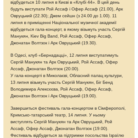
відбудеться 10 липня в Києві в «Клубі 44». В цей день
будуть виступати Рой Ассаф і Офер Ассаф (21.00), Арк
Овруцький (22.30); Джем сейшн (з 24.00 до 1.00). 11
липня в приміщенні Національної музичної академії
відбудеться гала-концерт, в якому візьмуть участь Сергій
Манукян, Kiev Big Band, Рой Ассаф, Офер Ассаф,
Джонатан Волтзок і Арк Овруцький (19.30).
В Одесі, клуб «Бернадацці», 12 липня виступатимуть
Сергій Манукян та Арк Овруцький, Рой Ассаф, Офер
Ассаф, Джонатан Волтзок (20.00).
У гала-концерті в Миколаєві, Обласний палац культури,
13 липня візьмуть участь Сергій Манукян, Біг Бенд
Володимира Алексєєва, Рой Ассаф, Офер Ассаф,
Джонатан Волтзок і Арк Овруцький (19.00).
Завершиться фестиваль гала-концертом в Сімферополі,
Кримсько-татарський театр, 14 липня. У ньому
виступлять Сергій Манукян та Арк Овруцький, Рой
Ассаф, Офер Ассаф, Джонатан Волтзок (19.00).
Фестиваль відбудеться за підтримки посольства Ізраїлю