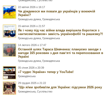
Громадянська
,
Суспільство
22 квітня 2026 о 16:17
Чи діждемося ми поваги до українців у воюючій
Україні?
Громадська думка
,
Громадянська
15 квітня 2026 о 21:57
Як і чому під час війни влада вирішила боротися з
«антисемітизмом» замість українофобії та рашизму?!
Громадська думка
,
Громадянська
14 лютого 2026 о 17:47
Останній шлях Тараса Шевченка: плануємо заходи з
нагоди 165 роковин з дня памʼяті та перепоховання в
Україні
Громадська думка
,
Громадянська
05 січня 2026 о 20:39
«7 чудес України» тепер у YouTube!
Громадянська
29 грудня 2025 о 21:22
"Що я/ми зробив/ли для України: підсумки 2026 року
Громадянська
,
Суспільство