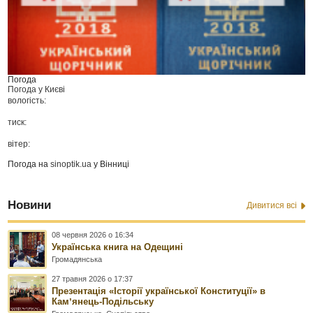
Погода
Погода у
Києві
вологість:
тиск:
вітер:
Погода на
sinoptik.ua
у Вінниці
Новини
Дивитися всі
08 червня 2026 о 16:34
Українська книга на Одещині
Громадянська
27 травня 2026 о 17:37
Презентація «Історії української Конституції» в
Камʼянець-Подільську