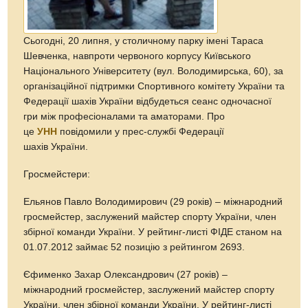
Сьогодні, 20 липня, у столичному парку імені Тараса
Шевченка, навпроти червоного корпусу Київського
Національного Університету (вул. Володимирська, 60), за
організаційної підтримки Спортивного комітету України та
Федерації шахів України відбудеться сеанс одночасної
гри між професіоналами та аматорами. Про
це
УНН
повідомили у прес-службі Федерації
шахів України.
Гросмейстери:
Ельянов Павло Володимирович (29 років) – міжнародний
гросмейстер, заслужений майстер спорту України, член
збірної команди України. У рейтинг-листі ФІДЕ станом на
01.07.2012 займає 52 позицію з рейтингом 2693.
Єфименко Захар Олександрович (27 років) –
міжнародний гросмейстер, заслужений майстер спорту
України, член збірної команди України. У рейтинг-листі