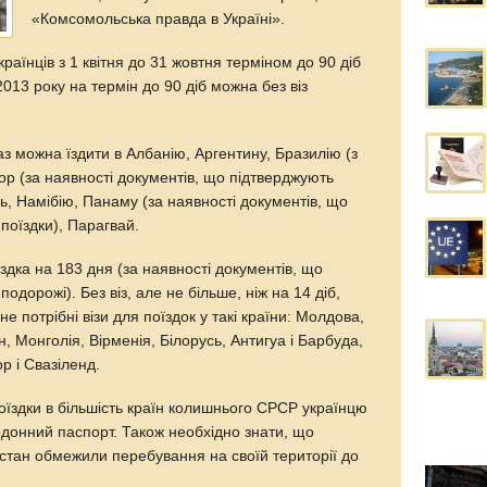
«Комсомольська правда в Україні».
раїнців з 1 квітня до 31 жовтня терміном до 90 діб
 2013 року на термін до 90 діб можна без віз
араз можна їздити в Албанію, Аргентину, Бразилію (з
дор (за наявності документів, що підтверджують
ль, Намібію, Панаму (за наявності документів, що
поїздки), Парагвай.
здка на 183 дня (за наявності документів, що
одорожі). Без віз, але не більше, ніж на 14 діб,
не потрібні візи для поїздок у такі країни: Молдова,
, Монголія, Вірменія, Білорусь, Антигуа і Барбуда,
р і Свазіленд.
оїздки в більшість країн колишнього СРСР українцю
рдонний паспорт. Також необхідно знати, що
истан обмежили перебування на своїй території до