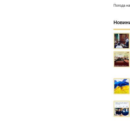
Погода н
Новин