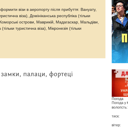
оформити візи в аеропорту після прибуття: Вануату,
туристична віза), Домініканська республіка (тільки
, Коморські острови, Маврикій, Мадагаскар, Мальдіви,
(тільки туристична віза), Мікронезія (тільки
Погода
Погода у
вологість:
тиск:
вітер: