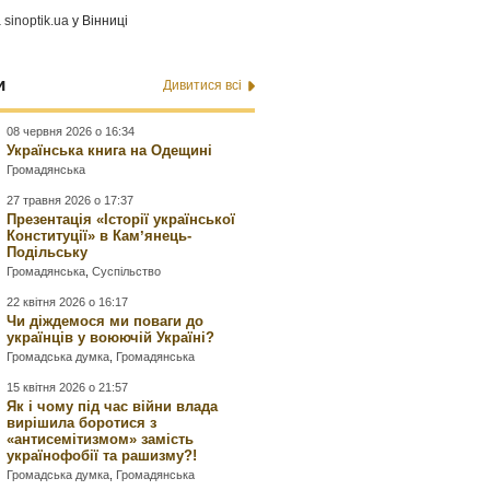
а
sinoptik.ua
у Вінниці
и
Дивитися всі
08 червня 2026 о 16:34
Українська книга на Одещині
Громадянська
27 травня 2026 о 17:37
Презентація «Історії української
Конституції» в Камʼянець-
Подільську
Громадянська
,
Суспільство
22 квітня 2026 о 16:17
Чи діждемося ми поваги до
українців у воюючій Україні?
Громадська думка
,
Громадянська
15 квітня 2026 о 21:57
Як і чому під час війни влада
вирішила боротися з
«антисемітизмом» замість
українофобії та рашизму?!
Громадська думка
,
Громадянська