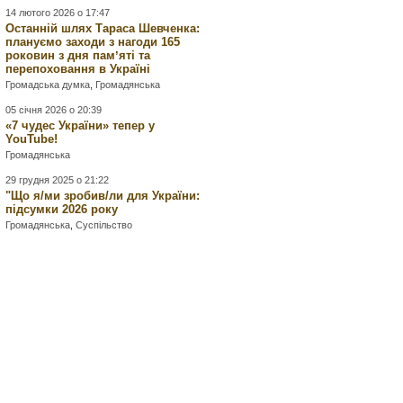
14 лютого 2026 о 17:47
Останній шлях Тараса Шевченка:
плануємо заходи з нагоди 165
роковин з дня памʼяті та
перепоховання в Україні
Громадська думка
,
Громадянська
05 січня 2026 о 20:39
«7 чудес України» тепер у
YouTube!
Громадянська
29 грудня 2025 о 21:22
"Що я/ми зробив/ли для України:
підсумки 2026 року
Громадянська
,
Суспільство