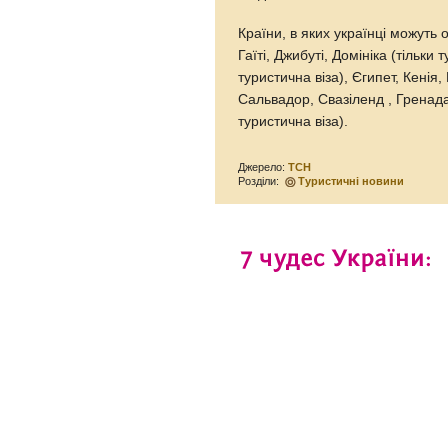
Країни, в яких українці можуть 
Гаїті, Джибуті, Домініка (тільки 
туристична віза), Єгипет, Кенія
Сальвадор, Свазіленд , Гренада 
туристична віза).
Джерело:
ТСН
Розділи:
Туристичні новини