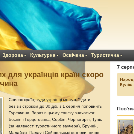
Здорова
Культурна
Освічена
Туристична
7 серп
х для українців країн скоро
Народ
ччина
Куліш
Список країн, куди українці можуть їздити
без віз строком до 30 діб, з 1 серпня поповнить
Пов’яз
Туреччина. Зараз в цьому списку значаться:
Боснія і Герцеговина, Сербія, Чорногорія, Туніс
(за наявності туристичного ваучера), Бруней,
Малайзія, Палау і Сейшельські острови, пише