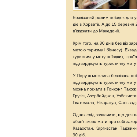
Безвізовий режим поїздок для ук
діє в Хорватії. А до 15 березня
в'їжджати до Македонії.
Крім того, на 90 днів без віз з
метою туризму і бізнесу), Еква
туристичну мету поїздки), Ізраї
підтверджують туристичну мету 
У Перу ж можлива безвізова пої
підтверджують туристичну мету п
можна поїхати в Гонконг. Також 
Грузія, Азербайджан, Узбекистан
Гватемала, Нікарагуа, Сальвадо
Однак слід зазначити, що для п
обов'язково мати при собі зако
Казахстан, Киргизстан, Таджик
90 діб.