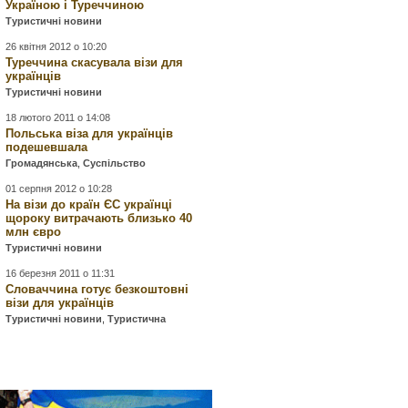
Україною і Туреччиною
Туристичні новини
26 квітня 2012 о 10:20
Туреччина скасувала візи для
українців
Туристичні новини
18 лютого 2011 о 14:08
Польська віза для українців
подешевшала
Громадянська
,
Суспільство
01 серпня 2012 о 10:28
На візи до країн ЄС українці
щороку витрачають близько 40
млн євро
Туристичні новини
16 березня 2011 о 11:31
Словаччина готує безкоштовні
візи для українців
Туристичні новини
,
Туристична