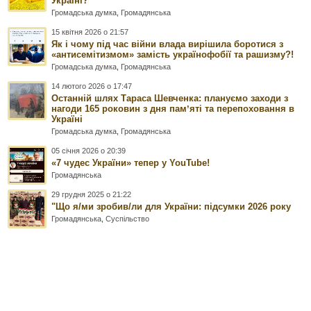
Україні?
Громадська думка
,
Громадянська
15 квітня 2026 о 21:57
Як і чому під час війни влада вирішила боротися з
«антисемітизмом» замість українофобії та рашизму?!
Громадська думка
,
Громадянська
14 лютого 2026 о 17:47
Останній шлях Тараса Шевченка: плануємо заходи з
нагоди 165 роковин з дня памʼяті та перепоховання в
Україні
Громадська думка
,
Громадянська
05 січня 2026 о 20:39
«7 чудес України» тепер у YouTube!
Громадянська
29 грудня 2025 о 21:22
"Що я/ми зробив/ли для України: підсумки 2026 року
Громадянська
,
Суспільство