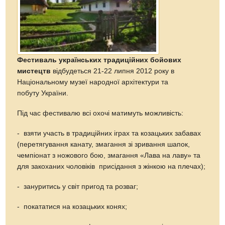
Фестиваль українських традиційних бойових
мистецтв
відбудеться 21-22 липня 2012 року в
Національному музеї народної архітектури та
побуту України.
Під час фестивалю всі охочі матимуть можливість:
- взяти участь в традиційних іграх та козацьких забавах
(перетягування канату, змагання зі зривання шапок,
чемпіонат з ножового бою, змагання «Лава на лаву» та
для закоханих чоловіків  присідання з жінкою на плечах);
- зануритись у світ пригод та розваг;
- покататися на козацьких конях;