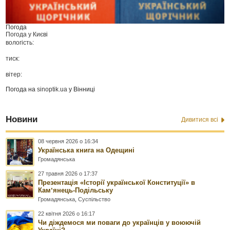
Погода
Погода у
Києві
вологість:
тиск:
вітер:
Погода на
sinoptik.ua
у Вінниці
Новини
Дивитися всі
08 червня 2026 о 16:34
Українська книга на Одещині
Громадянська
27 травня 2026 о 17:37
Презентація «Історії української Конституції» в
Камʼянець-Подільську
Громадянська
,
Суспільство
22 квітня 2026 о 16:17
Чи діждемося ми поваги до українців у воюючій