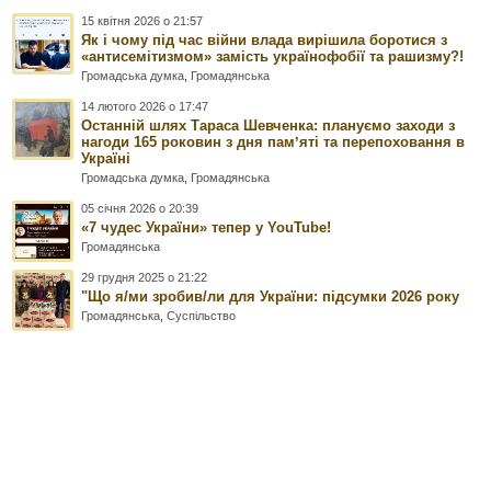
15 квітня 2026 о 21:57
Як і чому під час війни влада вирішила боротися з
«антисемітизмом» замість українофобії та рашизму?!
Громадська думка
,
Громадянська
14 лютого 2026 о 17:47
Останній шлях Тараса Шевченка: плануємо заходи з
нагоди 165 роковин з дня памʼяті та перепоховання в
Україні
Громадська думка
,
Громадянська
05 січня 2026 о 20:39
«7 чудес України» тепер у YouTube!
Громадянська
29 грудня 2025 о 21:22
"Що я/ми зробив/ли для України: підсумки 2026 року
Громадянська
,
Суспільство