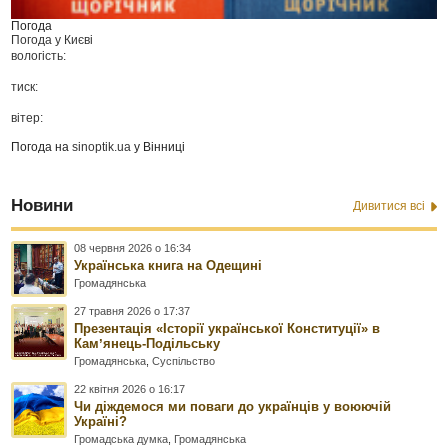
Погода
Погода у
Києві
вологість:
тиск:
вітер:
Погода на
sinoptik.ua
у Вінниці
Новини
Дивитися всі
08 червня 2026 о 16:34
Українська книга на Одещині
Громадянська
27 травня 2026 о 17:37
Презентація «Історії української Конституції» в
Камʼянець-Подільську
Громадянська
,
Суспільство
22 квітня 2026 о 16:17
Чи діждемося ми поваги до українців у воюючій
Україні?
Громадська думка
,
Громадянська