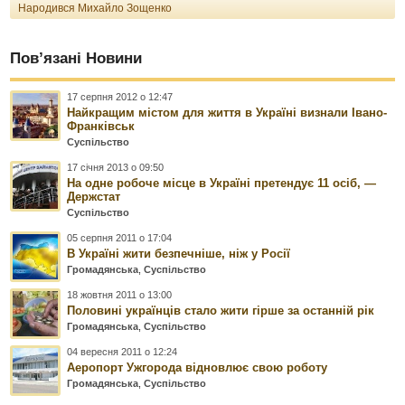
Народився Михайло Зощенко
Пов’язані Новини
17 серпня 2012 о 12:47
Найкращим містом для життя в Україні визнали Івано-
Франківськ
Суспільство
17 січня 2013 о 09:50
На одне робоче місце в Україні претендує 11 осіб, —
Держстат
Суспільство
05 серпня 2011 о 17:04
В Україні жити безпечніше, ніж у Росії
Громадянська
,
Суспільство
18 жовтня 2011 о 13:00
Половині українців стало жити гірше за останній рік
Громадянська
,
Суспільство
04 вересня 2011 о 12:24
Аеропорт Ужгорода відновлює свою роботу
Громадянська
,
Суспільство