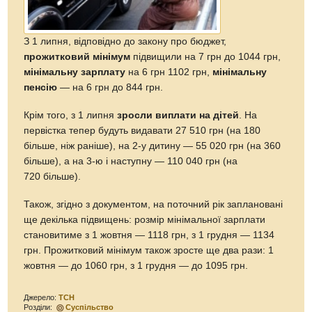
З 1 липня, відповідно до закону про бюджет,
прожитковий мінімум
підвищили на 7 грн до 1044 грн,
мінімальну зарплату
на 6 грн 1102 грн,
мінімальну
пенсію
— на 6 грн до 844 грн.
Крім того, з 1 липня
зросли виплати на дітей
. На
первістка тепер будуть видавати 27 510 грн (на 180
більше, ніж раніше), на 2-у дитину — 55 020 грн (на 360
більше), а на 3-ю і наступну — 110 040 грн (на
720 більше).
Також, згідно з документом, на поточний рік заплановані
ще декілька підвищень: розмір мінімальної зарплати
становитиме з 1 жовтня — 1118 грн, з 1 грудня — 1134
грн. Прожитковий мінімум також зросте ще два рази: 1
жовтня — до 1060 грн, з 1 грудня — до 1095 грн.
Джерело:
ТСН
Розділи:
Суспільство