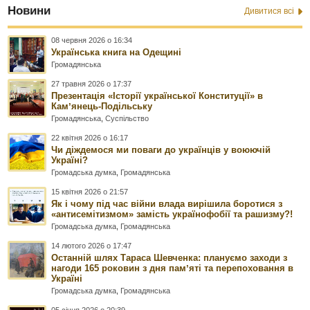
Новини
Дивитися всі
08 червня 2026 о 16:34
Українська книга на Одещині
Громадянська
27 травня 2026 о 17:37
Презентація «Історії української Конституції» в
Камʼянець-Подільську
Громадянська
,
Суспільство
22 квітня 2026 о 16:17
Чи діждемося ми поваги до українців у воюючій
Україні?
Громадська думка
,
Громадянська
15 квітня 2026 о 21:57
Як і чому під час війни влада вирішила боротися з
«антисемітизмом» замість українофобії та рашизму?!
Громадська думка
,
Громадянська
14 лютого 2026 о 17:47
Останній шлях Тараса Шевченка: плануємо заходи з
нагоди 165 роковин з дня памʼяті та перепоховання в
Україні
Громадська думка
,
Громадянська
05 січня 2026 о 20:39