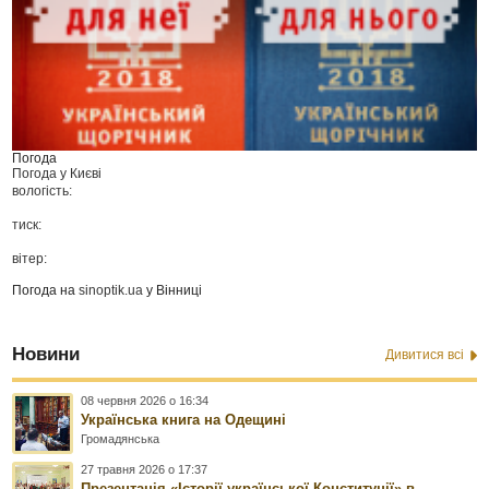
Погода
Погода у
Києві
вологість:
тиск:
вітер:
Погода на
sinoptik.ua
у Вінниці
Новини
Дивитися всі
08 червня 2026 о 16:34
Українська книга на Одещині
Громадянська
27 травня 2026 о 17:37
Презентація «Історії української Конституції» в