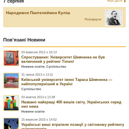
7 серпня
Інші дати
Народився Пантелеймон Куліш
Розгорнути
Пов’язані Новини
03 вересня 2012 о 16:13
Спростування: Університет Шевченка не був
включений у рейтинг Times!
Новини освіти
,
Суспільство
31 липня 2013 о 13:11
Київський університет імені Тараса Шевченка —
найпопулярніший в Україні
Суспільство
03 жовтня 2013 о 13:38
Названо найкращі 400 вишів світу. Українських серед
них нема
Новини освіти
15 вересня 2015 о 14:52
Українські виші втратили позиції у світовому рейтингу
університетів