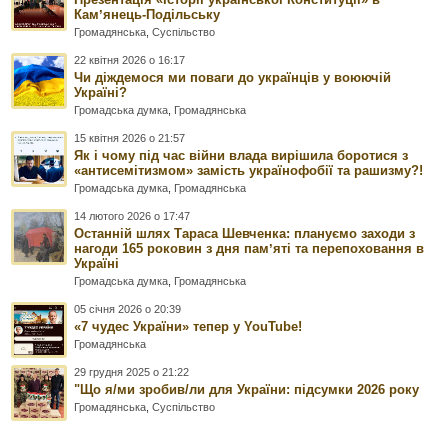
Камʼянець-Подільську
Громадянська
,
Суспільство
22 квітня 2026 о 16:17
Чи діждемося ми поваги до українців у воюючій
Україні?
Громадська думка
,
Громадянська
15 квітня 2026 о 21:57
Як і чому під час війни влада вирішила боротися з
«антисемітизмом» замість українофобії та рашизму?!
Громадська думка
,
Громадянська
14 лютого 2026 о 17:47
Останній шлях Тараса Шевченка: плануємо заходи з
нагоди 165 роковин з дня памʼяті та перепоховання в
Україні
Громадська думка
,
Громадянська
05 січня 2026 о 20:39
«7 чудес України» тепер у YouTube!
Громадянська
29 грудня 2025 о 21:22
"Що я/ми зробив/ли для України: підсумки 2026 року
Громадянська
,
Суспільство