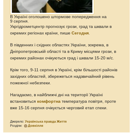
В Україні оголошено штормове попередження на
9 серпня.
Укргідрометцентр прогнозує грози, град та шквали в
окремих регіонах країни, пише
Сегодня
.
В південних і східних областях України, зокрема, в
Дніпропетровській області та в Криму місцями грози, в
окремих районах очікуються град і шквали 15-20 м/с.
Крім того, 9-11 серпня в Україні, крім більшості районів
західних областей, збережеться надзвичайний рівень
пожежної небезпеки.
Нагадаємо, в найближчі дні на території Україні
встановиться
комфортна
температура повітря, проте
вже 15-16 серпня очікується черговий етап спеки.
Джерело:
Українська правда Життя
Розділи:
Довкілля