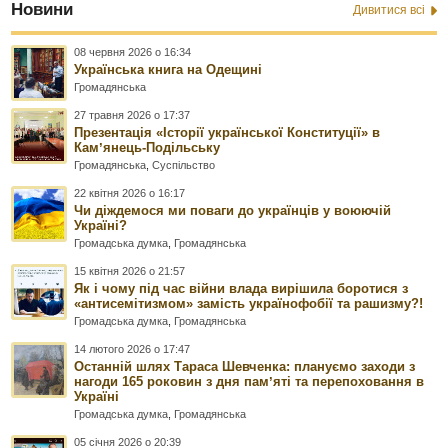
Новини
Дивитися всі
08 червня 2026 о 16:34
Українська книга на Одещині
Громадянська
27 травня 2026 о 17:37
Презентація «Історії української Конституції» в
Камʼянець-Подільську
Громадянська
,
Суспільство
22 квітня 2026 о 16:17
Чи діждемося ми поваги до українців у воюючій
Україні?
Громадська думка
,
Громадянська
15 квітня 2026 о 21:57
Як і чому під час війни влада вирішила боротися з
«антисемітизмом» замість українофобії та рашизму?!
Громадська думка
,
Громадянська
14 лютого 2026 о 17:47
Останній шлях Тараса Шевченка: плануємо заходи з
нагоди 165 роковин з дня памʼяті та перепоховання в
Україні
Громадська думка
,
Громадянська
05 січня 2026 о 20:39