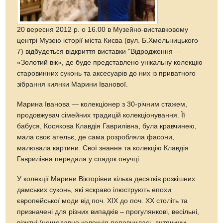
20 вересня 2012 р. о 16.00 в Музейно-виставковому
центрі Музею історії міста Києва (вул. Б.Хмельницького
7) відбудеться відкриття виставки "Відродження —
«Золотий вік», де буде представлено унікальну колекцію
старовинних суконь та аксесуарів до них із приватного
зібрання киянки Марини Іванової.
Марина Іванова — колекціонер з 30-річним стажем,
продовжувач сімейних традицій колекціонування. Її
бабуся, Косякова Клавдія Гаврилівна, була кравчинею,
мала своє ательє, де сама розробляла фасони,
малювала картини. Свої знання та колекцію Клавдія
Гаврилівна передала у спадок онучці.
У колекції Марини Вікторівни кілька десятків розкішних
дамських суконь, які яскраво ілюструють епохи
європейської моди від поч. ХІХ до поч. ХХ століть та
призначені для різних випадків – прогулянкові, весільні,
візитні (нещодавно колекція поповнилась дитячими