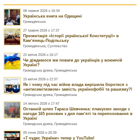
08 червня 2026 о 16:34
Українська книга на Одещині
Громадянська
27 травня 2026 о 17:37
Презентація «Історії української Конституції» в
Камʼянець-Подільську
Громадянська
,
Суспільство
22 квітня 2026 о 16:17
Чи діждемося ми поваги до українців у воюючій
Україні?
Громадська думка
,
Громадянська
15 квітня 2026 о 21:57
Як і чому під час війни влада вирішила боротися з
«антисемітизмом» замість українофобії та рашизму?!
Громадська думка
,
Громадянська
14 лютого 2026 о 17:47
Останній шлях Тараса Шевченка: плануємо заходи з
нагоди 165 роковин з дня памʼяті та перепоховання в
Україні
Громадська думка
,
Громадянська
05 січня 2026 о 20:39
«7 чудес України» тепер у YouTube!