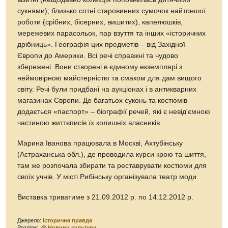
сукнями); близько сотні старовинних сумочок найтоншої
роботи (срібних, бісерних, вишитих), капелюшків,
мережевих парасольок, пар взуття та інших «історичних
дрібниць». Географія цих предметів – від Західної
Європи до Америки. Всі речі справжні та чудово
збережені. Вони створені в єдиному екземплярі з
неймовірною майстерністю та смаком для дам вищого
світу. Речі були придбані на аукціонах і в антикварних
магазинах Європи. До багатьох суконь та костюмів
додається «паспорт» – біографії речей, які є невід'ємною
частиною життєписів їх колишніх власників.
Марина Іванова працювала в Москві, Ахтубінську
(Астраханська обл.), де проводила курси крою та шиття,
там же розпочала збирати та реставрувати костюми для
своїх учнів. У місті Рибінську організувала театр моди.
Виставка триватиме з 21.09.2012 р. по 14.12.2012 р.
Джерело:
Історична правда
Розділи:
Новини культури