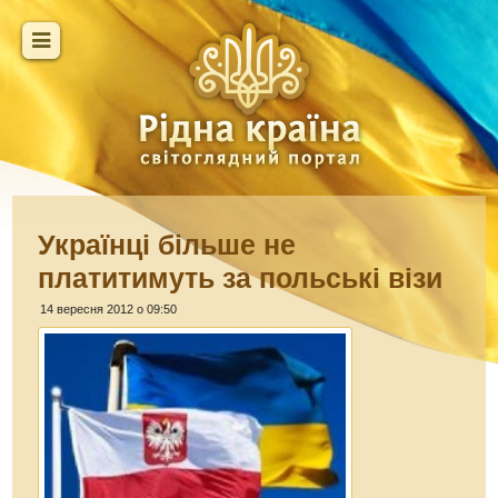
Українці більше не
платитимуть за польські візи
14 вересня 2012 о 09:50