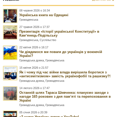
08 червня 2026 о 16:34
Українська книга на Одещині
Громадянська
27 травня 2026 о 17:37
Презентація «Історії української Конституції» в
Камʼянець-Подільську
Громадянська
,
Суспільство
22 квітня 2026 о 16:17
Чи діждемося ми поваги до українців у воюючій
Україні?
Громадська думка
,
Громадянська
15 квітня 2026 о 21:57
Як і чому під час війни влада вирішила боротися з
«антисемітизмом» замість українофобії та рашизму?!
Громадська думка
,
Громадянська
14 лютого 2026 о 17:47
Останній шлях Тараса Шевченка: плануємо заходи з
нагоди 165 роковин з дня памʼяті та перепоховання в
Україні
Громадська думка
,
Громадянська
05 січня 2026 о 20:39
«7 чудес України» тепер у YouTube!