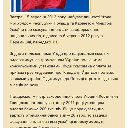
Завтра, 15 вересня 2012 року, набуває чинності Угода
між Урядом Республіки Польща та Кабінетом Міністрів
України про скасування оплати за оформлення
національних віз, підписана 6 червня 2012 року в
Перемишлі, передає
УНН
.
Згідно з положеннями Угоди про національні візи, які
видаватимуться громадянам України польськими
консульськими установами, буде скасована оплата за
прийом і розгляд заяви про їх видачу. Йдеться про візи,
за якими українці їздитимуть до Польщі строком від трьох
місяців до року.
Нагадаємо, міністр закордонних справ України Костянтин
Грищенко наголошував, що у 2011 році українцям
видали близько 200 тис. віз. Якщо порахувати, що
вартість отримання однієї візи – 20 євро, то завдяки
скасуванню плати за візи українці щороку зможуть
зекономити до 4 млн євро.