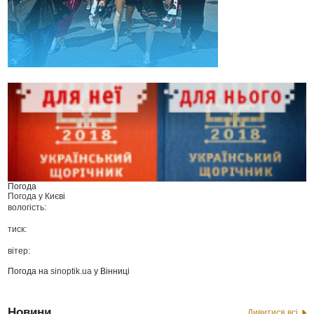
Погода
Погода у
Києві
вологість:
тиск:
вітер:
Погода на
sinoptik.ua
у Вінниці
Новини
Дивитися всі