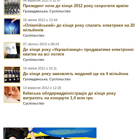
06 вересня 2011 о 12:07
Президент хоче до кінця 2012 року скоротити армію
Громадянська
,
Суспільство
16 липня 2012 о 13:44
«Олімпійський» до кінця року спалить електрики на 20
мільйонів
Суспільство
07 лютого 2013 о 09:24
До кінця року «Укрзалізниця» продаватиме електронні
квитки на всі потяги
Суспільство
19 липня 2011 о 16:11
До кінця року замовлять медалей ще на 4 мільйона
Громадянська
,
Суспільство
13 вересня 2012 о 12:26
Київська облдержадміністрація до кінця року
витратить на концерти 1,4 млн грн
Суспільство