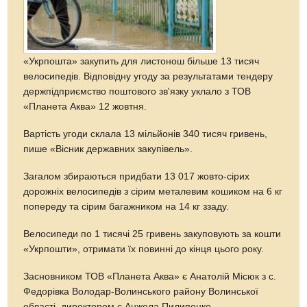
«Укрпошта» закупить для листонош більше 13 тисяч
велосипедів. Відповідну угоду за результатами тендеру
держпідприємство поштового зв'язку уклало з ТОВ
«Планета Аква» 12 жовтня.
Вартість угоди склала 13 мільйонів 340 тисяч гривень,
пише «Вісник державних закупівель».
Загалом збираються придбати 13 017 жовто-сірих
дорожніх велосипедів з сірим металевим кошиком на 6 кг
попереду та сірим багажником на 14 кг ззаду.
Велосипеди по 1 тисячі 25 гривень закуповують за кошти
«Укрпошти», отримати їх повинні до кінця цього року.
Засновником ТОВ «Планета Аква» є Анатолій Місюк з с.
Федорівка Володар-Волинського району Волинської
області, директором є Анжела Пилипенко.