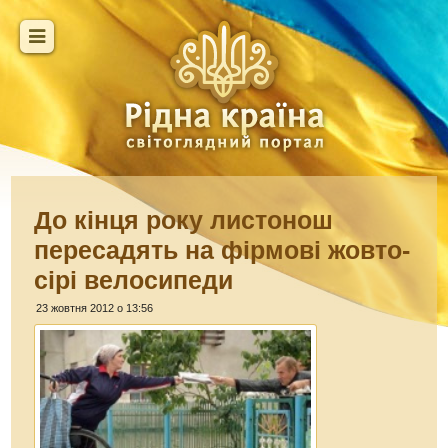
До кінця року листонош
пересадять на фірмові жовто-
сірі велосипеди
23 жовтня 2012 о 13:56