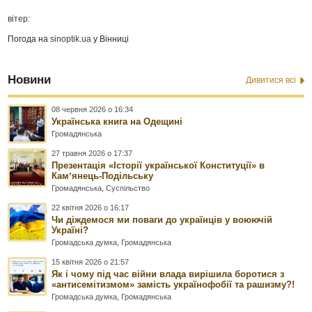
вітер:
Погода на
sinoptik.ua
у Вінниці
Новини
Дивитися всі
08 червня 2026 о 16:34
Українська книга на Одещині
Громадянська
27 травня 2026 о 17:37
Презентація «Історії української Конституції» в
Камʼянець-Подільську
Громадянська
,
Суспільство
22 квітня 2026 о 16:17
Чи діждемося ми поваги до українців у воюючій
Україні?
Громадська думка
,
Громадянська
15 квітня 2026 о 21:57
Як і чому під час війни влада вирішила боротися з
«антисемітизмом» замість українофобії та рашизму?!
Громадська думка
,
Громадянська