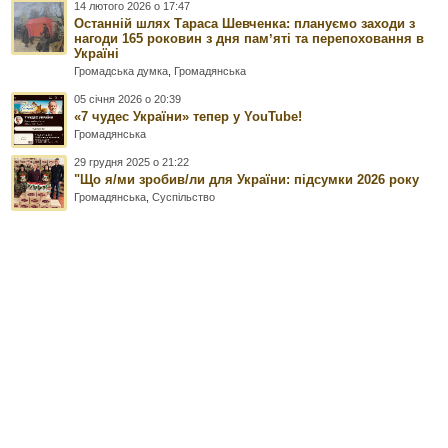
14 лютого 2026 о 17:47
Останній шлях Тараса Шевченка: плануємо заходи з
нагоди 165 роковин з дня памʼяті та перепоховання в
Україні
Громадська думка
,
Громадянська
05 січня 2026 о 20:39
«7 чудес України» тепер у YouTube!
Громадянська
29 грудня 2025 о 21:22
"Що я/ми зробив/ли для України: підсумки 2026 року
Громадянська
,
Суспільство