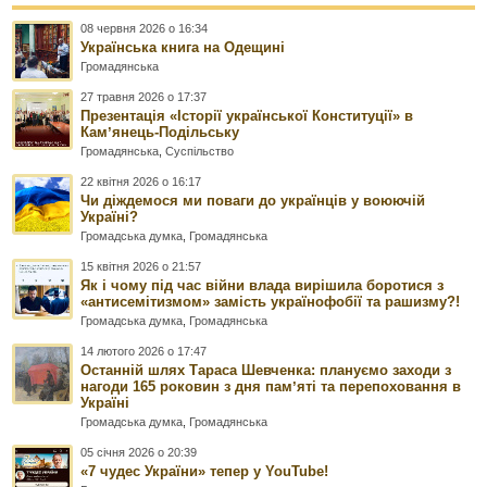
08 червня 2026 о 16:34
Українська книга на Одещині
Громадянська
27 травня 2026 о 17:37
Презентація «Історії української Конституції» в
Камʼянець-Подільську
Громадянська
,
Суспільство
22 квітня 2026 о 16:17
Чи діждемося ми поваги до українців у воюючій
Україні?
Громадська думка
,
Громадянська
15 квітня 2026 о 21:57
Як і чому під час війни влада вирішила боротися з
«антисемітизмом» замість українофобії та рашизму?!
Громадська думка
,
Громадянська
14 лютого 2026 о 17:47
Останній шлях Тараса Шевченка: плануємо заходи з
нагоди 165 роковин з дня памʼяті та перепоховання в
Україні
Громадська думка
,
Громадянська
05 січня 2026 о 20:39
«7 чудес України» тепер у YouTube!