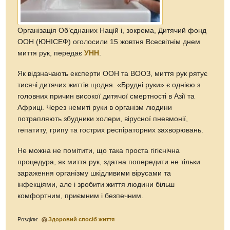
Організація Об’єднаних Націй і, зокрема, Дитячий фонд
ООН (ЮНІСЕФ) оголосили 15 жовтня Всесвітнім днем
миття рук, передає
УНН
.
Як відзначають експерти ООН та ВООЗ, миття рук рятує
тисячі дитячих життів щодня. «Брудні руки» є однією з
головних причин високої дитячої смертності в Азії та
Африці. Через немиті руки в організм людини
потрапляють збудники холери, вірусної пневмонії,
гепатиту, грипу та гострих респіраторних захворювань.
Не можна не помітити, що така проста гігієнічна
процедура, як миття рук, здатна попередити не тільки
зараження організму шкідливими вірусами та
інфекціями, але і зробити життя людини більш
комфортним, приємним і безпечним.
Розділи:
Здоровий спосіб життя