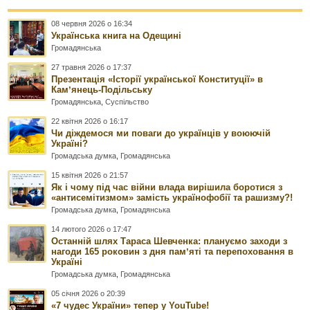
08 червня 2026 о 16:34
Українська книга на Одещині
Громадянська
27 травня 2026 о 17:37
Презентація «Історії української Конституції» в
Камʼянець-Подільську
Громадянська
,
Суспільство
22 квітня 2026 о 16:17
Чи діждемося ми поваги до українців у воюючій
Україні?
Громадська думка
,
Громадянська
15 квітня 2026 о 21:57
Як і чому під час війни влада вирішила боротися з
«антисемітизмом» замість українофобії та рашизму?!
Громадська думка
,
Громадянська
14 лютого 2026 о 17:47
Останній шлях Тараса Шевченка: плануємо заходи з
нагоди 165 роковин з дня памʼяті та перепоховання в
Україні
Громадська думка
,
Громадянська
05 січня 2026 о 20:39
«7 чудес України» тепер у YouTube!