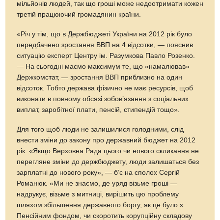
мільйонів людей, так що гроші може недоотримати кожен
третій працюючий громадянин країни.
«Рiч у тiм, що в Держбюджеті України на 2012 рік було
передбачено зростання ВВП на 4 відсотки, — пояснив
ситуацію експерт Центру ім. Разумкова Павло Розенко.
— На сьогоднi маємо максимум те, що «намалював»
Держкомстат, — зростання ВВП приблизно на один
відсоток. Тобто держава фізично не має ресурсів, щоб
виконати в повному обсязі зобов’язання з соціальних
виплат, заробітної плати, пенсій, стипендій тощо».
Для того щоб люди не залишилися голодними, слід
внести зміни до закону про державний бюджет на 2012
рік. «Якщо Верховна Рада цього чи нового скликання не
перегляне зміни до держбю­джету, люди залишаться без
зарплатні до нового року», — б’є на сполох Сергій
Романюк. «Ми не знаємо, де уряд візьме гроші —
надрукує, візьме з митниці, вирішить цю проблему
шляхом збільшення державного боргу, як це було з
Пенсійним фондом, чи скоротить корупційну складову