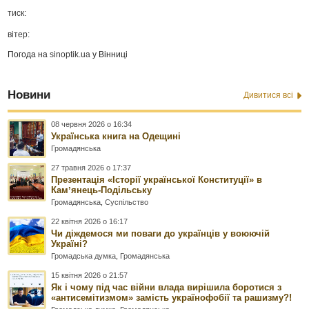
тиск:
вітер:
Погода на
sinoptik.ua
у Вінниці
Новини
Дивитися всі
08 червня 2026 о 16:34
Українська книга на Одещині
Громадянська
27 травня 2026 о 17:37
Презентація «Історії української Конституції» в
Камʼянець-Подільську
Громадянська
,
Суспільство
22 квітня 2026 о 16:17
Чи діждемося ми поваги до українців у воюючій
Україні?
Громадська думка
,
Громадянська
15 квітня 2026 о 21:57
Як і чому під час війни влада вирішила боротися з
«антисемітизмом» замість українофобії та рашизму?!