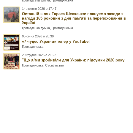
Громадська думка
,
Громадянська
14 лютого 2026 о 17:47
Останній шлях Тараса Шевченка: плануємо заходи з
нагоди 165 роковин з дня памʼяті та перепоховання в
Україні
Громадська думка
,
Громадянська
05 січня 2026 о 20:39
«7 чудес України» тепер у YouTube!
Громадянська
29 грудня 2025 о 21:22
"Що я/ми зробив/ли для України: підсумки 2026 року
Громадянська
,
Суспільство