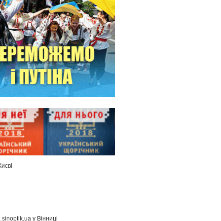
Києві
а
sinoptik.ua
у Вінниці