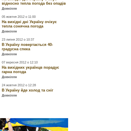
відносно тепла погода без опадів
Довкілля
05 жовтня 2012 о 11:00
На вихідні дні Україну очікує
тепла сонячна погода
Довкілля
23 липня 2012 о 10:37
В Україну повертається 40-
градусна спека
Довкілля
07 вересня 2012 о 12:10
На вихідних українцв порадує
гарна погода
Довкілля
24 жовтня 2012 о 12:28
В Україну йде холод та сніг
Довкілля