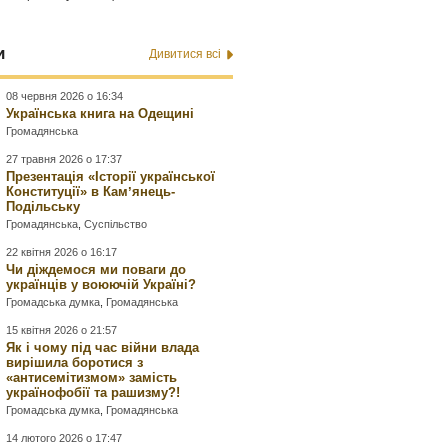
и
Дивитися всі
08 червня 2026 о 16:34
Українська книга на Одещині
Громадянська
27 травня 2026 о 17:37
Презентація «Історії української
Конституції» в Камʼянець-
Подільську
Громадянська
,
Суспільство
22 квітня 2026 о 16:17
Чи діждемося ми поваги до
українців у воюючій Україні?
Громадська думка
,
Громадянська
15 квітня 2026 о 21:57
Як і чому під час війни влада
вирішила боротися з
«антисемітизмом» замість
українофобії та рашизму?!
Громадська думка
,
Громадянська
14 лютого 2026 о 17:47