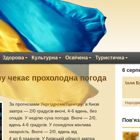
Здорова
Культурна
Освічена
Туристична
6 серп
їну чекає прохолодна погода
Ілля 
Народив
За прогнозами
Укргідрометцентру
, в Києві
завтра — 2/0 градусів вночі, 4-6 вдень, без
опадів. У неділю суха погода. Вночі — 2/0,
Пов’яз
вдень 4-6 градусів. У понеділок мінлива
хмарність. Вночі — 2/0, вдень від
4 до 6 градусів. У Київській області завтра