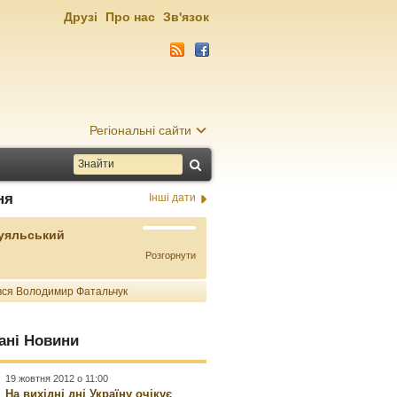
Друзі
Про нас
Зв'язок
Регіональні сайти
ня
Інші дати
Буяльський
Розгорнути
ся Володимир Фатальчук
ані Новини
19 жовтня 2012 о 11:00
На вихідні дні Україну очікує