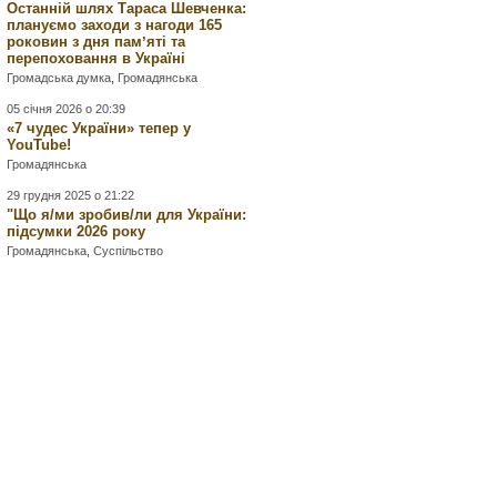
Останній шлях Тараса Шевченка:
плануємо заходи з нагоди 165
роковин з дня памʼяті та
перепоховання в Україні
Громадська думка
,
Громадянська
05 січня 2026 о 20:39
«7 чудес України» тепер у
YouTube!
Громадянська
29 грудня 2025 о 21:22
"Що я/ми зробив/ли для України:
підсумки 2026 року
Громадянська
,
Суспільство