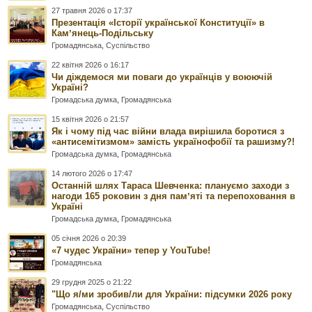
27 травня 2026 о 17:37
Презентація «Історії української Конституції» в
Камʼянець-Подільську
Громадянська
,
Суспільство
22 квітня 2026 о 16:17
Чи діждемося ми поваги до українців у воюючій
Україні?
Громадська думка
,
Громадянська
15 квітня 2026 о 21:57
Як і чому під час війни влада вирішила боротися з
«антисемітизмом» замість українофобії та рашизму?!
Громадська думка
,
Громадянська
14 лютого 2026 о 17:47
Останній шлях Тараса Шевченка: плануємо заходи з
нагоди 165 роковин з дня памʼяті та перепоховання в
Україні
Громадська думка
,
Громадянська
05 січня 2026 о 20:39
«7 чудес України» тепер у YouTube!
Громадянська
29 грудня 2025 о 21:22
"Що я/ми зробив/ли для України: підсумки 2026 року
Громадянська
,
Суспільство