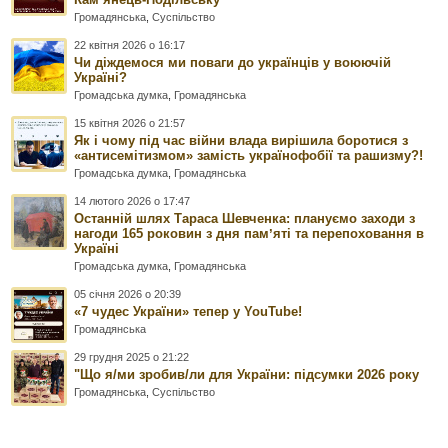
Громадянська
,
Суспільство
22 квітня 2026 о 16:17
Чи діждемося ми поваги до українців у воюючій
Україні?
Громадська думка
,
Громадянська
15 квітня 2026 о 21:57
Як і чому під час війни влада вирішила боротися з
«антисемітизмом» замість українофобії та рашизму?!
Громадська думка
,
Громадянська
14 лютого 2026 о 17:47
Останній шлях Тараса Шевченка: плануємо заходи з
нагоди 165 роковин з дня памʼяті та перепоховання в
Україні
Громадська думка
,
Громадянська
05 січня 2026 о 20:39
«7 чудес України» тепер у YouTube!
Громадянська
29 грудня 2025 о 21:22
"Що я/ми зробив/ли для України: підсумки 2026 року
Громадянська
,
Суспільство