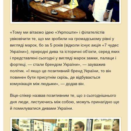
«Тому ми вітаємо ідею «Укрпошти» і філателістів
увіковічити те, що ми зробили на громадському рівні у
вигляді марок, бо за 5 років (відколи існує акція «7 чудес
України»), природні дива та історичні об’єкти, серед яких
і представлені сьогодні у вигляді марок замки, палаци і
фортеці, — стали брендом України», — зауважив
політик. «І якщо це позитивний бренд України, то він
повинен бути присутнім скрізь, де відбувається
комунікація між людьми», — додав він.
Віце-спікер назвав позитивним те, що з сьогоднішнього
дня люди, листуючись між собою, можуть принагідно ще
й помилуватися дивами України.