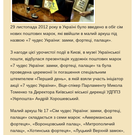
29 листопада 2012 року в Україні було введено в обіг сім
нових поштових марок, які ввійшли в малий аркуш під
назвою «7 чудес України: замки, фортеці, палаци».
З нагоди цієї урочистої події в Києві, в музеї Української
пошти, відбулася презентація художніх поштових марок
«7 чудес України: замки, фортеці, палаци» та була
проведена церемонії їх погашення спеціальним
штемпелем «Перший день», в якій взяли участь ініціатор
акції «7 чудес України», Віце-спікер Парламенту Микола
Томенко та Директора Київської міської дирекції УДППЗ
«Укрпошта» Андрій Хорошевський.
Малий аркуш № 17 «Сім чудес України: замки, фортеці,
палаци» складається з семи марок: «Аккерманська
фортеця», «Воронцовський палац», «Митрополичий
палац», «Хотинська фортеця», «Луцький Верхній замок»,