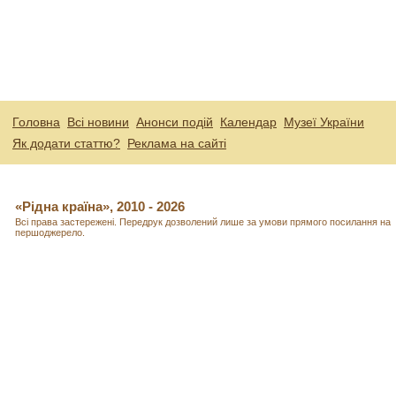
Головна
Всі новини
Анонси подій
Календар
Музеї України
Як додати статтю?
Реклама на сайті
«Рідна країна», 2010 - 2026
Всі права застережені. Передрук дозволений лише за умови прямого посилання на
першоджерело.