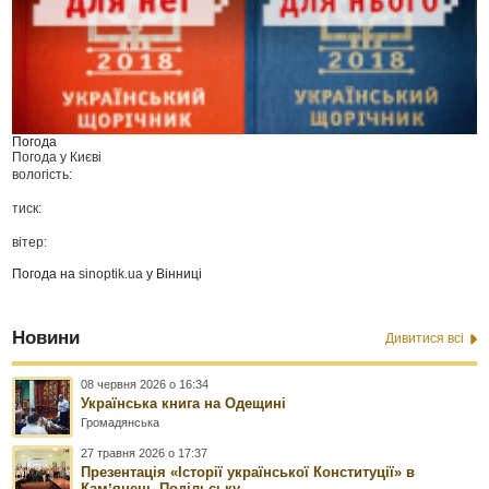
Погода
Погода у
Києві
вологість:
тиск:
вітер:
Погода на
sinoptik.ua
у Вінниці
Новини
Дивитися всі
08 червня 2026 о 16:34
Українська книга на Одещині
Громадянська
27 травня 2026 о 17:37
Презентація «Історії української Конституції» в
Камʼянець-Подільську