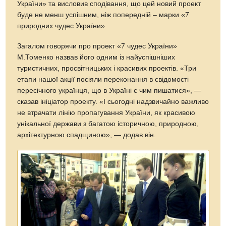
України» та висловив сподівання, що цей новий проект
буде не менш успішним, ніж попередній – марки «7
природних чудес України».
Загалом говорячи про проект «7 чудес України»
М.Томенко назвав його одним із найуспішніших
туристичних, просвітницьких і красивих проектів. «Три
етапи нашої акції посіяли переконання в свідомості
пересічного українця, що в Україні є чим пишатися», —
сказав ініціатор проекту. «І сьогодні надзвичайно важливо
не втрачати лінію пропагування України, як красивою
унікальної держави з багатою історичною, природною,
архітектурною спадщиною», — додав він.