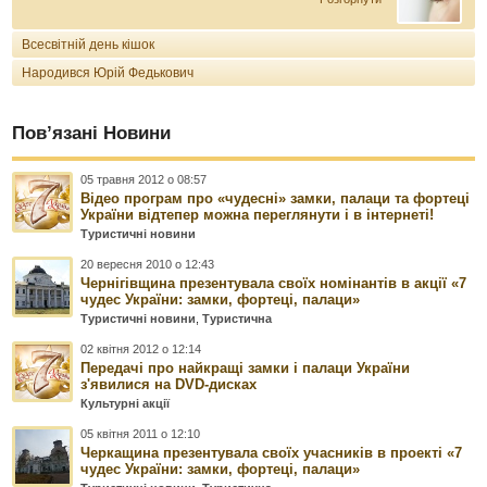
Всесвітній день кішок
Народився Юрій Федькович
Пов’язані Новини
05 травня 2012 о 08:57
Відео програм про «чудесні» замки, палаци та фортеці
України відтепер можна переглянути і в інтернеті!
Туристичні новини
20 вересня 2010 о 12:43
Чернігівщина презентувала своїх номінантів в акції «7
чудес України: замки, фортеці, палаци»
Туристичні новини
,
Туристична
02 квітня 2012 о 12:14
Передачі про найкращі замки і палаци України
з'явилися на DVD-дисках
Культурні акції
05 квітня 2011 о 12:10
Черкащина презентувала своїх учасників в проекті «7
чудес України: замки, фортеці, палаци»