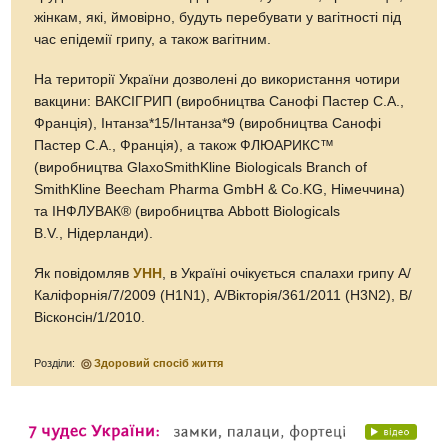
жінкам, які, ймовірно, будуть перебувати у вагітності під
час епідемії грипу, а також вагітним.
На території України дозволені до використання чотири
вакцини: ВАКСІГРИП (виробництва Санофі Пастер С.А.,
Франція), Інтанза*15/Інтанза*9 (виробництва Санофі
Пастер С.А., Франція), а також ФЛЮАРИКС™
(виробництва GlaxoSmithKline Biologicals Branch of
SmithKline Beecham Pharma GmbH & Co.KG, Німеччина)
та ІНФЛУВАК® (виробництва Abbott Biologicals
B.V., Нідерланди).
Як повідомляв
УНН
, в Україні очікується спалахи грипу A/
Каліфорнія/7/2009 (H1N1), A/Вікторія/361/2011 (H3N2), B/
Вісконсін/1/2010.
Розділи:
Здоровий спосіб життя