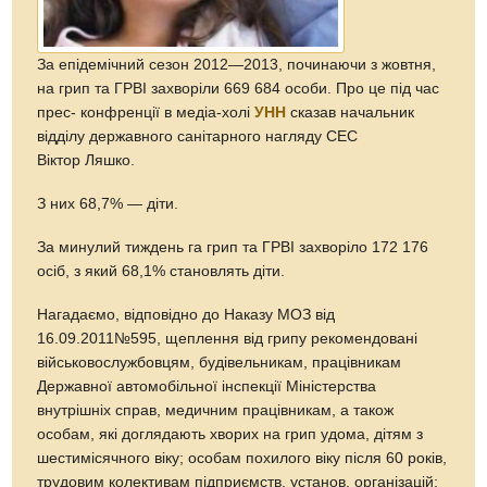
За епідемічний сезон 2012—2013, починаючи з жовтня,
на грип та ГРВІ захворіли 669 684 особи. Про це під час
прес- конфренції в медіа-холі
УНН
сказав начальник
відділу державного санітарного нагляду СЕС
Віктор Ляшко.
З них 68,7% — діти.
За минулий тиждень га грип та ГРВІ захворіло 172 176
осіб, з який 68,1% становлять діти.
Нагадаємо, відповідно до Наказу МОЗ від
16.09.2011№595, щеплення від грипу рекомендовані
військовослужбовцям, будівельникам, працівникам
Державної автомобільної інспекції Міністерства
внутрішніх справ, медичним працівникам, а також
особам, які доглядають хворих на грип удома, дітям з
шестимісячного віку; особам похилого віку після 60 років,
трудовим колективам підприємств, установ, організацій;