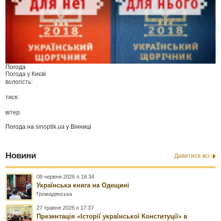
Погода
Погода у
Києві
вологість:
тиск:
вітер:
Погода на
sinoptik.ua
у Вінниці
Новини
Дивитися всі
08 червня 2026 о 16:34
Українська книга на Одещині
Громадянська
27 травня 2026 о 17:37
Презентація «Історії української Конституції» в