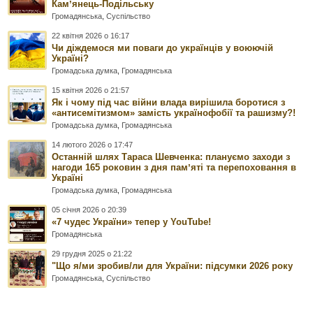
Камʼянець-Подільську
Громадянська
,
Суспільство
22 квітня 2026 о 16:17
Чи діждемося ми поваги до українців у воюючій
Україні?
Громадська думка
,
Громадянська
15 квітня 2026 о 21:57
Як і чому під час війни влада вирішила боротися з
«антисемітизмом» замість українофобії та рашизму?!
Громадська думка
,
Громадянська
14 лютого 2026 о 17:47
Останній шлях Тараса Шевченка: плануємо заходи з
нагоди 165 роковин з дня памʼяті та перепоховання в
Україні
Громадська думка
,
Громадянська
05 січня 2026 о 20:39
«7 чудес України» тепер у YouTube!
Громадянська
29 грудня 2025 о 21:22
"Що я/ми зробив/ли для України: підсумки 2026 року
Громадянська
,
Суспільство