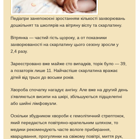
Педіатри занепокоєні зростанням кількості захворювань
дошкільнят та школярів на вітряну віспу та скарлатину.
Вітрянка — частий гість щороку, а от показники
захворюваності на скарлатину цього сезону зросли у
2,4 разу.
Зареєстровано вже майже сто випадків, торік було — 39,
а позаторік лише 11. Найчастіше скарлатина вражає
дітей від трьох до восьми років.
Хвороба спочатку нагадує ангіну. Але вже на другий день
з’являються висипи на шкірі, збільшуються підщелепні
або шийні лімфовузли.
Оскільки збудником хвороби є гемолітичний стрептокок,
який передається повітряно-крапельним шляхом, то
медики рекомендують часте вологе прибирання,
кварцування, прогулянки на свіжому повітрі, миття рук,