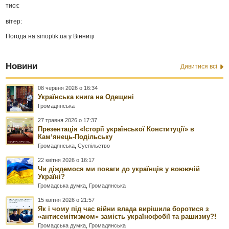
тиск:
вітер:
Погода на
sinoptik.ua
у Вінниці
Новини
Дивитися всі
08 червня 2026 о 16:34
Українська книга на Одещині
Громадянська
27 травня 2026 о 17:37
Презентація «Історії української Конституції» в
Камʼянець-Подільську
Громадянська
,
Суспільство
22 квітня 2026 о 16:17
Чи діждемося ми поваги до українців у воюючій
Україні?
Громадська думка
,
Громадянська
15 квітня 2026 о 21:57
Як і чому під час війни влада вирішила боротися з
«антисемітизмом» замість українофобії та рашизму?!
Громадська думка
,
Громадянська