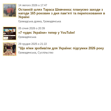
14 лютого 2026 о 17:47
Останній шлях Тараса Шевченка: плануємо заходи з
нагоди 165 роковин з дня памʼяті та перепоховання в
Україні
Громадська думка
,
Громадянська
05 січня 2026 о 20:39
«7 чудес України» тепер у YouTube!
Громадянська
29 грудня 2025 о 21:22
"Що я/ми зробив/ли для України: підсумки 2026 року
Громадянська
,
Суспільство